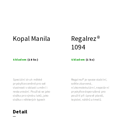
Kopal Manila
Regalrez®
1094
Skladem
(18 ks)
Skladem
(1 ks)
Speciální druh měkké
Regalrez® je vysoce stabilní,
pryskyřice ceněné pro své
světle zbarvená,
vlastnosti v oblasti umění i
nízkomolekulární, nepolární
restaurování. Používá se jako
pryskyřice doporučená pro
složka pro výrobu laků, jako
použití při úpravě plastů,
složka v některých typech
lepidel, nátěrů a tmelů.
lepidel...
Regalrez® je zvláště...
Detail