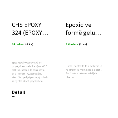
CHS EPOXY
Epoxid ve
324 (EPOXY
formě gelu
1200) -
SAMSOFIX
Skladem
(6 ks)
Skladem
(1 ks)
epoxidová
EPO-THIX 2:1
pryskyřice
Epoxidová vysoce viskózní
Husté, pastovité tekuté lepidlo
pryskyřice vhodná k výrobě 3D
na dřevo, kámen, sklo a beton.
odlitků, soch, k lepení kovu,
Používá se také na svislých
skla, keramiky, porcelánu,
plochách.
eternitu, polystyrenu, výrobků
ze syntetických pryskyřic a...
Detail