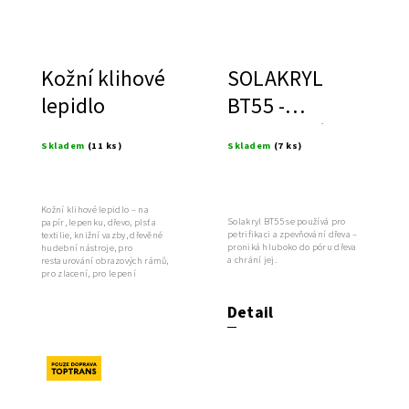
Kožní klihové
SOLAKRYL
lepidlo
BT55 -
hloubkové
Skladem
(11 ks)
Skladem
(7 ks)
zpevnění a
ochrana
dřeva
Kožní klihové lepidlo – na
Solakryl BT55 se používá pro
papír, lepenku, dřevo, plsť a
petrifikaci a zpevňování dřeva –
textilie, knižní vazby, dřevěné
proniká hluboko do póru dřeva
hudební nástroje, pro
a chrání jej.
restaurování obrazových rámů,
pro zlacení, pro lepení
barevných...
Detail
Novinka