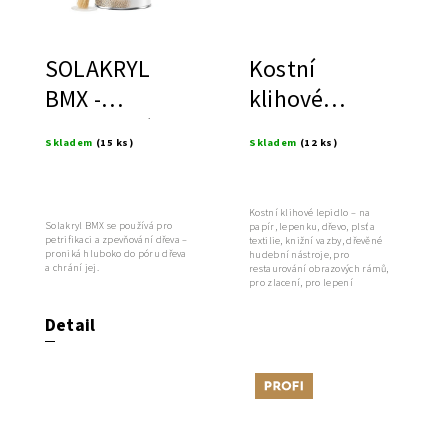
SOLAKRYL
Kostní
BMX -
klihové
hloubkové
lepidlo
Skladem
(15 ks)
Skladem
(12 ks)
zpevnění a
ochrana
dřeva
Kostní klihové lepidlo – na
Solakryl BMX se používá pro
papír, lepenku, dřevo, plsť a
petrifikaci a zpevňování dřeva –
textilie, knižní vazby, dřevěné
proniká hluboko do póru dřeva
hudební nástroje, pro
a chrání jej.
restaurování obrazových rámů,
pro zlacení, pro lepení
barevných...
Detail
Tip