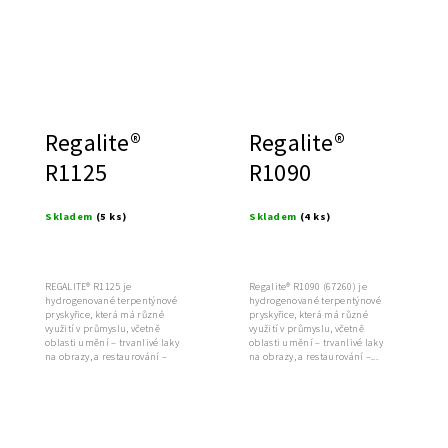
Regalite®
Regalite®
R1125
R1090
Skladem
(5 ks)
Skladem
(4 ks)
REGALITE® R1125 je
Regalite® R1090 (67260) je
hydrogenované terpentýnové
hydrogenované terpentýnové
pryskyřice, která má různé
pryskyřice, která má různé
využití v průmyslu, včetně
využití v průmyslu, včetně
oblasti umění – trvanlivé laky
oblasti umění – trvanlivé laky
na obrazy, a restaurování –
na obrazy, a restaurování –...
konzervaci,...