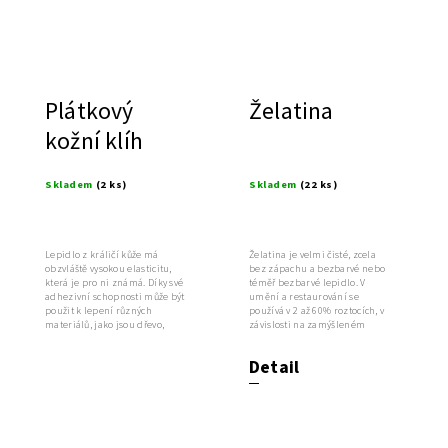
Plátkový
Želatina
kožní klíh
Skladem
(2 ks)
Skladem
(22 ks)
Lepidlo z králičí kůže má
Želatina je velmi čisté, zcela
obzvláště vysokou elasticitu,
bez zápachu a bezbarvé nebo
která je pro ni známá. Díky své
téměř bezbarvé lepidlo. V
adhezivní schopnosti může být
umění a restaurování se
použit k lepení různých
používá v 2 až 60% roztocích, v
materiálů, jako jsou dřevo,
závislosti na zamýšleném
papír...
použití.
Detail