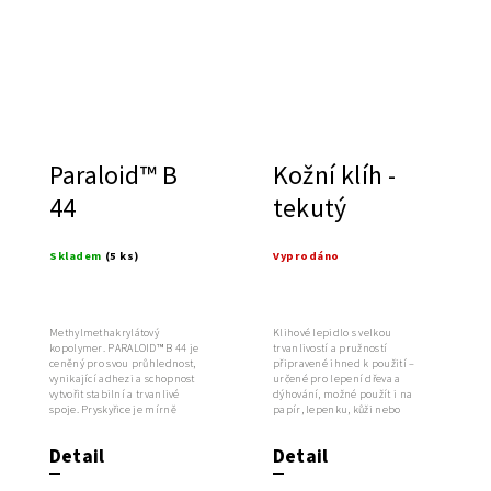
Paraloid™ B
Kožní klíh -
44
tekutý
Skladem
(5 ks)
Vyprodáno
Methylmethakrylátový
Klihové lepidlo s velkou
kopolymer. PARALOID™ B 44 je
trvanlivostí a pružností
ceněný pro svou průhlednost,
připravené ihned k použití –
vynikající adhezi a schopnost
určené pro lepení dřeva a
vytvořit stabilní a trvanlivé
dýhování, možné použít i na
spoje. Pryskyřice je mírně
papír, lepenku, kůži nebo
měkčí a...
textilie.
Detail
Detail