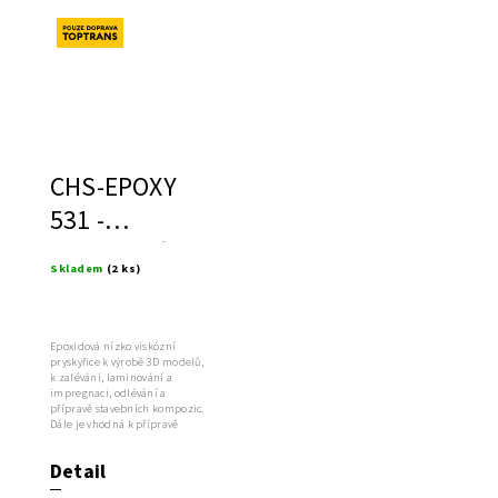
Novinka
CHS-EPOXY
531 -
epoxidová
Skladem
(2 ks)
pryskyřice
Epoxidová nízko viskózní
pryskyřice k výrobě 3D modelů,
k zalévání, laminování a
impregnaci, odlévání a
přípravě stavebních kompozic.
Dále je vhodná k přípravě
polymermalt,...
Detail