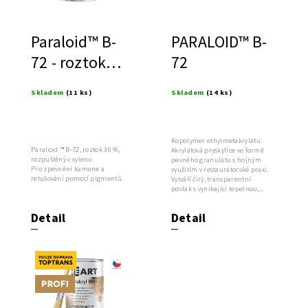
Paraloid™ B-
PARALOID™ B-
72 - roztok
72
30%
Skladem
(11 ks)
Skladem
(14 ks)
Kopolymer ethylmetakrylátu.
Paraloid ™ B-72, roztok 30 %,
Akrylátová pryskyřice ve formě
rozpuštěný v xylenu.
pevného granulátu s hojným
Pro zpevnění kamene a
využitím v restaurátorské praxi.
retušování pomocí pigmentů.
Vytváří čirý, transparentní
povlak s vynikající tepelnou,...
Detail
Detail
Novinka
Tip