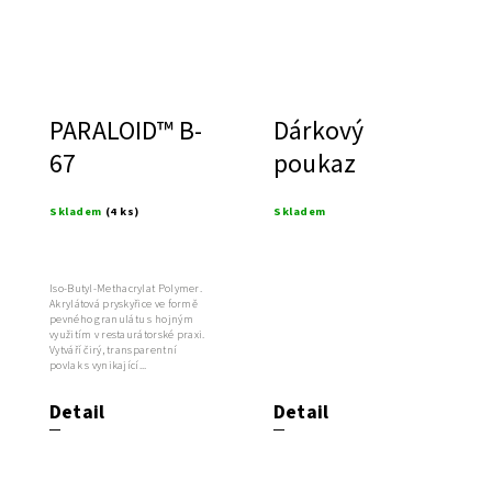
PARALOID™ B-
Dárkový
67
poukaz
Skladem
(4 ks)
Skladem
Iso-Butyl-Methacrylat Polymer.
Akrylátová pryskyřice ve formě
pevného granulátu s hojným
využitím v restaurátorské praxi.
Vytváří čirý, transparentní
povlak s vynikající...
Detail
Detail