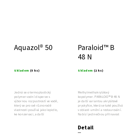
Aquazol® 50
Paraloid™ B
48 N
Skladem
(5 ks)
Skladem
(2 ks)
Jedná se o termoplastický
Methylmethakrylátový
polymer vodní disperze s
kopolymer. PARALOID™ B 48 N
výbornou rozpustností ve vodě,
je další variantou akrylátové
který se pro své různorodé
pryskyřice, která se také používá
vlastnosti používá jako lepidlo,
v oblasti umění a restaurování.
ke konzervaci, a další
Nabízí jedinečnou přilnavost
flexibilní...
k...
Detail