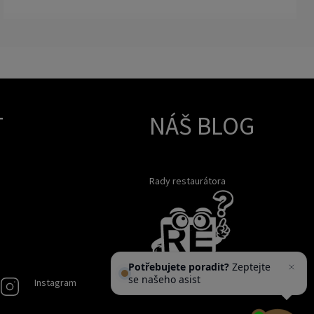
T
NÁŠ BLOG
Rady restaurátora
Potřebujete poradit?
Zeptejte
se našeho asistenta
Chettyho
.
Instagram
Instagram