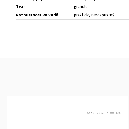
Tvar
granule
Rozpustnost ve vodě
prakticky nerozpustný
Kód:
67266.12100.136