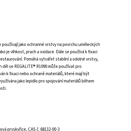
se používají jako ochranné vrstvy na povrchu uměleckých
ko je vlhkost, prach a oxidace. Dále se používá k fixaci
staurování. Pomáhá vytvářet stabilní a odolné vrstvy,
kých děl se REGALITE® R1090 může používat pro
án k fixaci nebo ochraně materiálů, které mají být
yužívána jako lepidlo pro spojování materiálů během
sti.
vá pryskyřice, CAS č. 68132-00-3