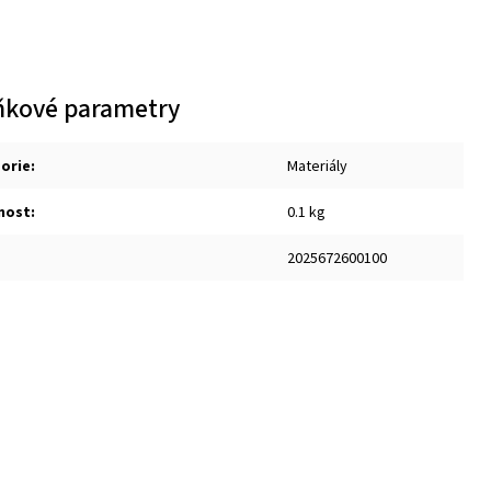
ňkové parametry
orie
:
Materiály
nost
:
0.1 kg
2025672600100