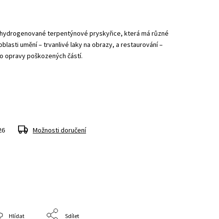
e hydrogenované terpentýnové pryskyřice, která má různé
oblasti umění – trvanlivé laky na obrazy, a restaurování –
bo opravy poškozených částí.
26
Možnosti doručení
Hlídat
Sdílet