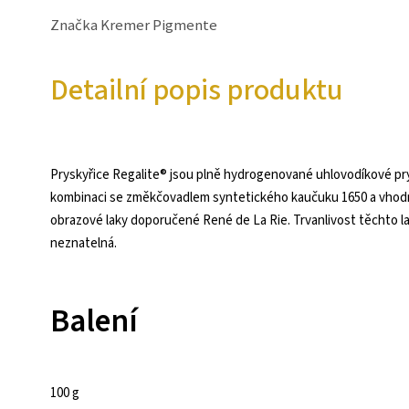
Značka
Kremer Pigmente
Detailní popis produktu
Pryskyřice Regalite® jsou plně hydrogenované uhlovodíkové prys
kombinaci se změkčovadlem syntetického kaučuku 1650 a vhodn
obrazové laky doporučené René de La Rie. Trvanlivost těchto lak
neznatelná.
Balení
100 g