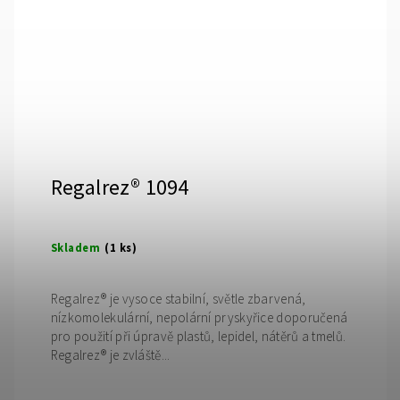
Regalrez® 1094
Skladem
(1 ks)
Regalrez® je vysoce stabilní, světle zbarvená,
nízkomolekulární, nepolární pryskyřice doporučená
pro použití při úpravě plastů, lepidel, nátěrů a tmelů.
Regalrez® je zvláště...