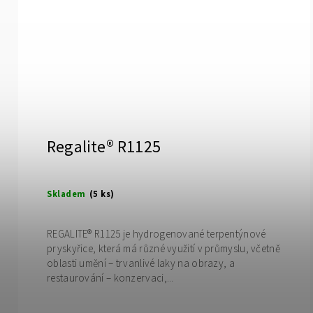
Regalite® R1125
Skladem
(5 ks)
REGALITE® R1125 je hydrogenované terpentýnové
pryskyřice, která má různé využití v průmyslu, včetně
oblasti umění – trvanlivé laky na obrazy, a
restaurování – konzervaci,...