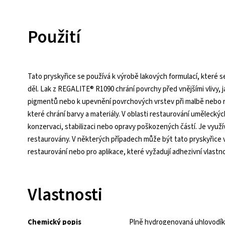
Použití
Tato pryskyřice se používá k výrobě lakových formulací, které 
děl. Lak z REGALITE® R1090 chrání povrchy před vnějšími vlivy, ja
pigmentů nebo k upevnění povrchových vrstev při malbě nebo re
které chrání barvy a materiály. V oblasti restaurování umělec
konzervaci, stabilizaci nebo opravy poškozených částí. Je využív
restaurovány. V některých případech může být tato pryskyřice v
restaurování nebo pro aplikace, které vyžadují adhezivní vlastno
Vlastnosti
Chemický popis
Plně hydrogenovaná uhlovodíko