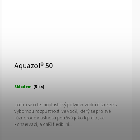
Aquazol® 50
Skladem
(5 ks)
Jedná se o termoplastický polymer vodní disperze s
výbornou rozpustností ve vodě, který se pro své
různorodé vlastnosti používá jako lepidlo, ke
konzervaci, a další flexibilní...