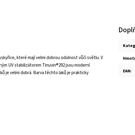
Dopl
Kateg
kyřice, které mají velmi dobrou odolnost vůči světlu. V
Hmot
ým UV stabilizátorem Tinuvin®292 jsou moderní
EAN
:
ů je velmi dobrá. Barva těchto laků je prakticky