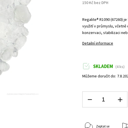
150 Kč bez DPH
Regalite® R1090 (67260) j
využití v průmyslu, včetně 
konzervaci, stabilizaci ne
Detailní informace
SKLADEM
(4 ks)
Můžeme doručit do:
7.8.20
Zeptat se