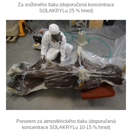
Za sníženého tlaku (doporučená koncentrace
SOLAKRYLu 25 % hmot)
Ponorem za atmosférického tlaku (doporučená
koncentrace SOLAKRYLu 10-15 % hmot)