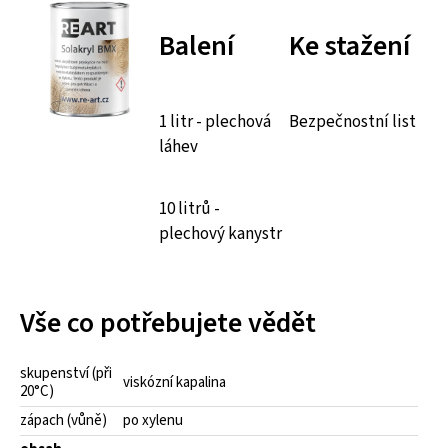
Balení
Ke stažení
1 litr - plechová
Bezpečnostní list
láhev
10 litrů -
plechový kanystr
Vše co potřebujete vědět
skupenství (při
viskózní kapalina
20°C)
zápach (vůně)
po xylenu