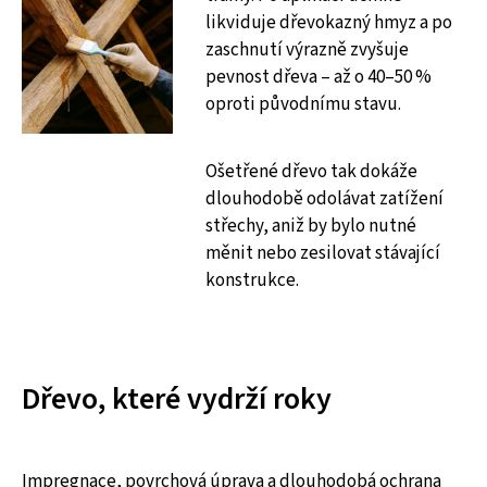
likviduje dřevokazný hmyz a po
zaschnutí výrazně zvyšuje
pevnost dřeva – až o 40–50 %
oproti původnímu stavu.
Ošetřené dřevo tak dokáže
dlouhodobě odolávat zatížení
střechy, aniž by bylo nutné
měnit nebo zesilovat stávající
konstrukce.
Dřevo, které vydrží roky
Impregnace, povrchová úprava a dlouhodobá ochrana