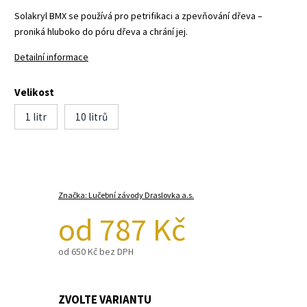
Solakryl BMX se používá pro petrifikaci a zpevňování dřeva –
proniká hluboko do póru dřeva a chrání jej.
Detailní informace
Velikost
1 litr
10 litrů
Značka:
Lučební závody Draslovka a.s.
od
787 Kč
od
650 Kč
bez DPH
ZVOLTE VARIANTU