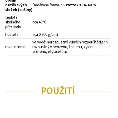
obsah
netěkavých
Dodávaná forma je v
roztoku 36-40 %
složek (sušiny)
teplota
skelného
cca 48°C
přechodu
hustota
cca 0,900 g/cm3
ve vodě: nerozpustný v jiných rozpouštědlech:
rozpustnost
rozpustný v benzenu, toluenu, xylenu,
acetonu, etylacetátu
POUŽITÍ