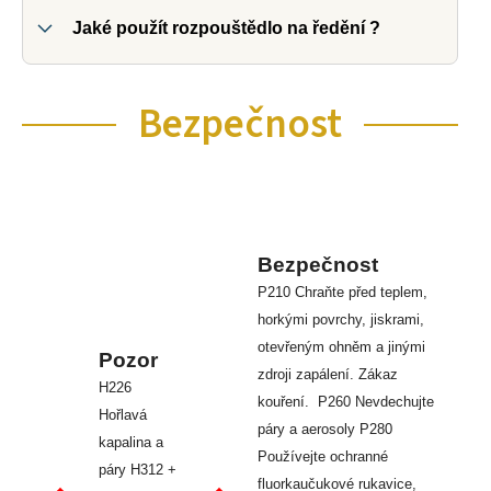
Jaké použít rozpouštědlo na ředění ?
Bezpečnost
Bezpečnost
P210 Chraňte před teplem,
horkými povrchy, jiskrami,
otevřeným ohněm a jinými
Pozor
zdroji zapálení. Zákaz
H226
kouření. P260 Nevdechujte
Hořlavá
páry a aerosoly P280
kapalina a
Používejte ochranné
páry H312 +
fluorkaučukové rukavice,