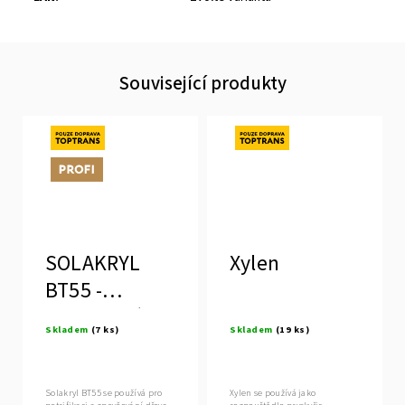
Související produkty
Novinka
Novinka
Tip
SOLAKRYL
Xylen
BT55 -
hloubkové
Skladem
(7 ks)
Skladem
(19 ks)
zpevnění a
ochrana
dřeva
Solakryl BT55 se používá pro
Xylen se používá jako