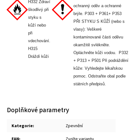
H332 Zdraví
ochranný oděv a ochranné
škodlivý při
brýle. P303 + P361+ P353
styku s
PŘI STYKU S KŮŽÍ (nebo s
kůží nebo
vlasy): Veškeré
při
kontaminované části oděvu
vdechování.
okamžitě svlékněte.
H315
Opláchněte kůži vodou. P332
Dráždí kůži
+ P313 + P501 Při podráždění
kůže: Vyhledejte lékařskou
pomoc. Odstraňte obal podle
státních předpisů.
Doplňkové parametry
Kategorie
:
Zpevnění
EAN
:
Zvolte variantu