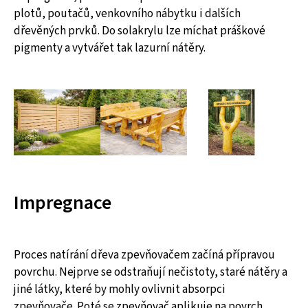
plotů, poutačů, venkovního nábytku i dalších
dřevěných prvků. Do solakrylu lze míchat práškové
pigmenty a vytvářet tak lazurní nátěry.
Impregnace
Proces natírání dřeva zpevňovačem začíná přípravou
povrchu. Nejprve se odstraňují nečistoty, staré nátěry a
jiné látky, které by mohly ovlivnit absorpci
zpevňovače. Poté se zpevňovač aplikuje na povrch