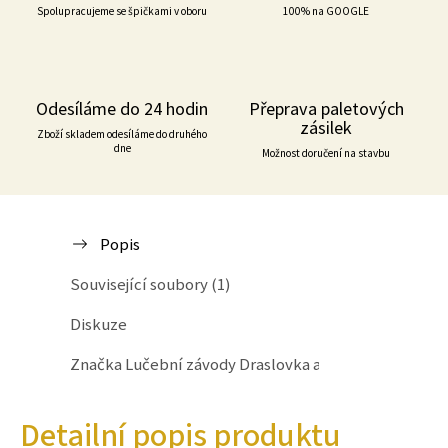
Spolupracujeme se špičkami v oboru
100% na GOOGLE
Odesíláme do 24 hodin
Přeprava paletových
zásilek
Zboží skladem odesíláme do druhého
dne
Možnost doručení na stavbu
Popis
Související soubory (1)
Diskuze
Značka
Lučební závody Draslovka a.s.
Detailní popis produktu