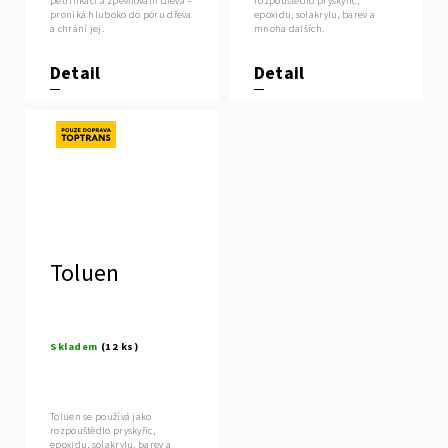
petrifikaci a zpevňování dřeva –
rozpouštědlo pryskyřic,
proniká hluboko do póru dřeva
epoxidu, solakrylu, barev a
a chrání jej.
mnoha dalších.
Detail
Detail
Novinka
Toluen
Skladem
(12 ks)
Toluen se používá jako
rozpouštědlo pryskyřic,
epoxidu, solakrylu, barev a