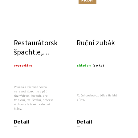
Restaurátorská
Ruční zubák
špachtle,
pružná
Vyprodáno
Skladem
(10 ks)
Pružná a zároveň pevná
nerezová špachtle v pěti
Ruční ocelový zubák z italské
různých velikostech, pro
dílny.
tmelení, retušování, práci se
sádrou, ale také modelování
hlíny.
Detail
Detail