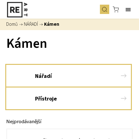
Domů
/
NÁŘADÍ
/
Kámen
Kámen
Nářadí
Přístroje
Nejprodávanější