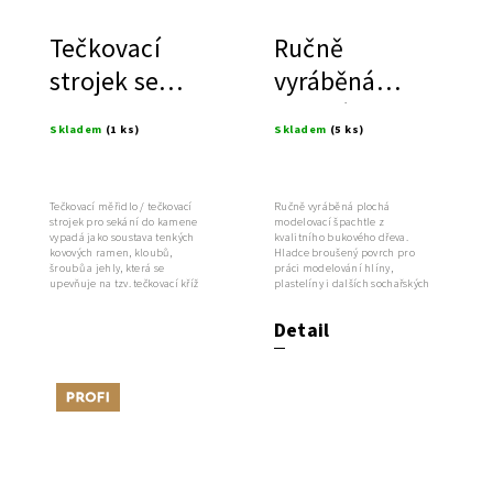
Tečkovací
Ručně
strojek se
vyráběná
dvěma
plochá
Skladem
(1 ks)
Skladem
(5 ks)
klouby,
modelovací
italský
špachtle z
bukového
Tečkovací měřidlo / tečkovací
Ručně vyráběná plochá
strojek pro sekání do kamene
modelovací špachtle z
vypadá jako soustava tenkých
kvalitního bukového dřeva.
dřeva
kovových ramen, kloubů,
Hladce broušený povrch pro
šroubů a jehly, která se
práci modelování hlíny,
upevňuje na tzv. tečkovací kříž
plastelíny i dalších sochařských
nebo...
materiálů.
Detail
Tip