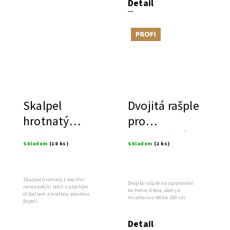
Detail
Tip
Skalpel
Dvojitá rašple
hrotnatý
pro
30mm
opracování
Skladem
(18 ks)
Skladem
(2 ks)
mramoru a
dřeva
Skalpel hrotnatý z kvalitní
Dvojitá rašple na opracování
nerezavějící oceli s plochým
kamene, dřeva, sádry a
držadlem a krátkou plochou
mramoru o délce 180 cm
čepelí.
Detail