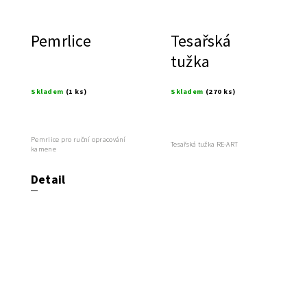
Pemrlice
Tesařská
tužka
Skladem
(1 ks)
Skladem
(270 ks)
Pemrlice pro ruční opracování
Tesařská tužka RE-ART
kamene
Detail