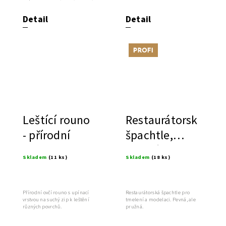
dřevo aj..
Detail
Detail
Tip
Leštící rouno
Restaurátorská
- přírodní
špachtle,
italská
Skladem
(11 ks)
Skladem
(18 ks)
Přírodní ovčí rouno s upínací
Restaurátorská špachtle pro
vrstvou na suchý zip k leštění
tmelení a modelaci. Pevná, ale
různých povrchů.
pružná.