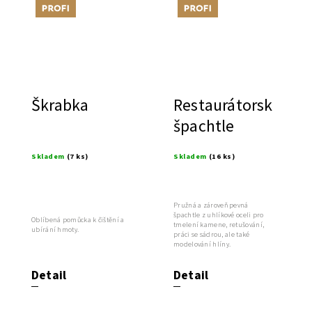
Tip
Tip
Škrabka
Restaurátorská
špachtle
Skladem
(7 ks)
Skladem
(16 ks)
Pružná a zároveň pevná
špachtle z uhlíkové oceli pro
Oblíbená pomůcka k čištění a
tmelení kamene, retušování,
ubírání hmoty.
práci se sádrou, ale také
modelování hlíny.
Detail
Detail