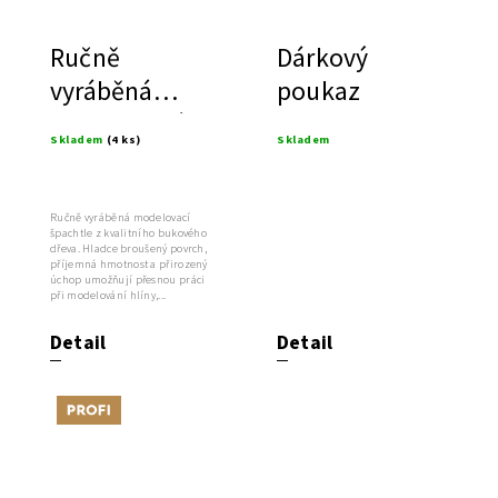
Ručně
Dárkový
vyráběná
poukaz
modelovací
Skladem
(4 ks)
Skladem
špachtle z
bukového
dřeva
Ručně vyráběná modelovací
špachtle z kvalitního bukového
dřeva. Hladce broušený povrch,
příjemná hmotnost a přirozený
úchop umožňují přesnou práci
při modelování hlíny,...
Detail
Detail
Tip