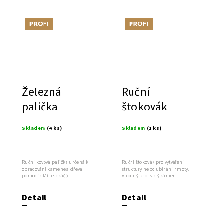
Tip
Tip
Železná
Ruční
palička
štokovák
Skladem
(4 ks)
Skladem
(1 ks)
Ruční kovová palička určená k
Ruční štokovák pro vytváření
opracování kamene a dřeva
struktury nebo ubírání hmoty.
pomocí dlát a sekáčů
Vhodný pro tvrdý kámen.
Detail
Detail