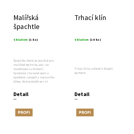
Malířská
Trhací klín
špachtle
Skladem
(1 ks)
Skladem
(10 ks)
Špachtle, která se používá pro
malířské techniky, ale i na
Trhací klíny určené k štípání
modelování a tmelení.
kamene
Vyrobená z tvrzené oceli a
opatřená rukojeti z masivního
dřeva. Velice dobře se s ní
manipuluje.
Detail
Detail
Tip
Tip