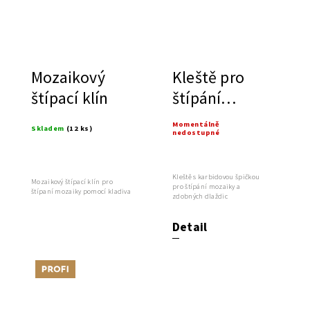
Mozaikový
Kleště pro
štípací klín
štípání
mozaiky
Momentálně
Skladem
(12 ks)
nedostupné
Kleště s karbidovou špičkou
Mozaikový štípací klín pro
pro štípání mozaiky a
štípaní mozaiky pomocí kladiva
zdobných dlaždic
Detail
Tip