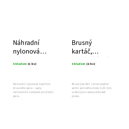
Náhradní
Brusný
nylonová
kartáč,
náplň, 6ks
bronzový drát
Skladem
(1 ks)
Skladem
(2 ks)
Náhradní nylonová náplň do
Brusný kartáč z bronzového
brusného pera – sada
velmi jemného drátu 0,20 mm,
náhradních nástavců pro čistící
určený pro restaurátorské
pero.
práce.