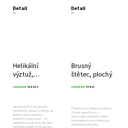
kamene.
Detail
Detail
Helikální
Brusný
výztuž,
štětec, plochý
statické
Skladem
(50 ks)
Skladem
(4 ks)
zajištění
prasklin
Několik profilů šroubových
Plochý brusný štětec o průměru
helikálních výztuží určených ke
25 mm nebo 60 mm z
kotvení nebo zpevnění
mosazného, ocelového nebo
stavebních konstrukcí – ze
bronzového drátu určený pro
stavebních materiálů jako jsou
restaurátorské práce.
například beton, cihla, kámen,