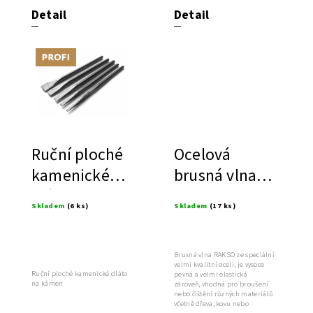
Detail
Detail
Tip
Ruční ploché
Ocelová
kamenické
brusná vlna
dláto
RAKSO
Skladem
(6 ks)
Skladem
(17 ks)
Brusná vlna RAKSO ze speciální
velmi kvalitní oceli, je vysoce
Ruční ploché kamenické dláto
pevná a velmi elastická
na kámen
zároveň, vhodná pro broušení
nebo čištění různých materiálů
včetně dřeva, kovu nebo