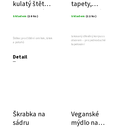
kulatý štětec
tapety,
pro čištění
syntetické
Skladem
(10 ks)
Skladem
(12 ks)
štětiny
lakovaný dřevěný korpus s
Štětec pro čištění omítek, látek
otvorem – pro jednoduché
a potahů
tapetování
Detail
Škrabka na
Veganské
sádru
mýdlo na