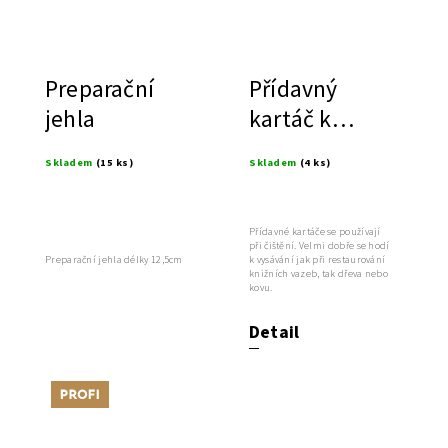
Preparační
Přídavný
jehla
kartáč k
vysavači
Skladem
(15 ks)
Skladem
(4 ks)
Přídavné kartáče se používají
při čištění. Velmi dobře se hodí
Preparační jehla délky 12,5cm
k vysávání jak při restaurování
knižních vazeb, tak dřeva nebo
kovu.
Detail
Tip