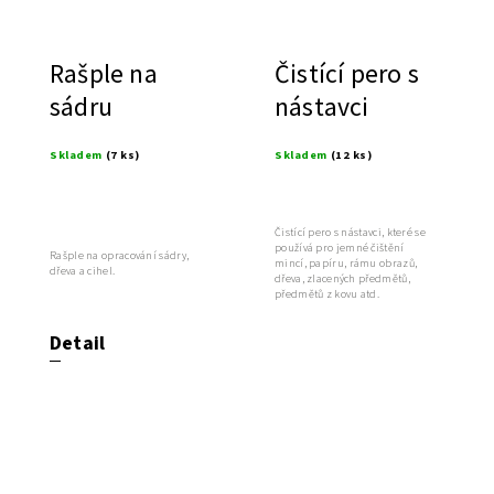
Rašple na
Čistící pero s
sádru
nástavci
Skladem
(7 ks)
Skladem
(12 ks)
Čistící pero s nástavci, které se
používá pro jemné čištění
Rašple na opracování sádry,
mincí, papíru, rámu obrazů,
dřeva a cihel.
dřeva, zlacených předmětů,
předmětů z kovu atd.
Detail