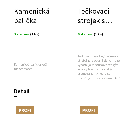
Kamenická
Tečkovací
palička
strojek s
jedním
Skladem
(5 ks)
Skladem
(1 ks)
kloubem,
italský
Tečkovací měřidlo / tečkovací
strojek pro sekání do kamene
Kamenická palička ve 3
vypadá jako soustava tenkých
hmotnostech
kovových ramen, kloubů,
šroubů a jehly, která se
upevňuje na tzv. tečkovací kříž
nebo...
Detail
Tip
Tip