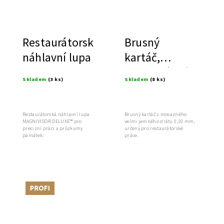
Restaurátorská
Brusný
náhlavní lupa
kartáč,
mosazný drát
Skladem
(3 ks)
Skladem
(8 ks)
Restaurátorská náhlavní lupa
Brusný kartáč z mosazného
MAGNIVISOR DELUXE™ pro
velmi jemného drátu 0,10 mm,
precizní práci a průzkumy
určený pro restaurátorské
památek.
práce.
Tip