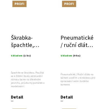
Tip
Tip
Škrabka-
Pneumatické
špachtle,
/ ruční dláto
italská
na kámen s
Skladem
(1 ks)
Skladem
(9 ks)
ostřím z
tvrdokovu
Špachtle se škrabkou. Používá
Pneumatické / Ruční dláto na
se k čištění štuků, odstranění
kámen s ostřím z tvrdokovu pro
nánosu barev na dřevěném
opracování velmi tvrdého
povrchu, průzkumy památek a
kamene.
modelování.
Detail
Detail