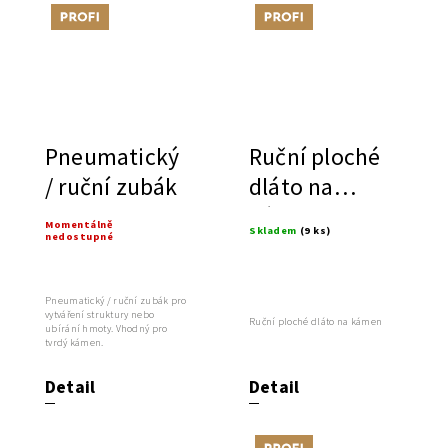
Tip
Tip
Pneumatický
Ruční ploché
/ ruční zubák
dláto na
kámen
Momentálně
Skladem
(9 ks)
nedostupné
Pneumatický / ruční zubák pro
vytváření struktury nebo
Ruční ploché dláto na kámen
ubírání hmoty. Vhodný pro
tvrdý kámen.
Detail
Detail
Tip