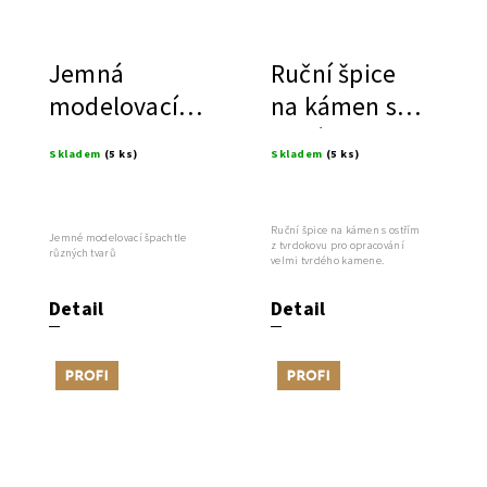
Jemná
Ruční špice
modelovací
na kámen s
špachtle
ostřím z
Skladem
(5 ks)
Skladem
(5 ks)
tvrdokovu
Ruční špice na kámen s ostřím
Jemné modelovací špachtle
z tvrdokovu pro opracování
různých tvarů
velmi tvrdého kamene.
Detail
Detail
Tip
Tip