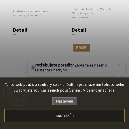
Pneumatické kladivo MM 12,5
Kladivo určené pro štípaní
M1 s připojením do
mozaikových kamenů
kompresoru.
Detail
Detail
Tip
Potřebujete poradit?
Zeptejte se našeho
asistenta
Chettyho
.
Tento web používá soubory cookie. Dalším procházením tohoto webu
Voskový
Háček na
vyjadřujete souhlas s jejich používáním.. Více informací
zde
.
pastel na
křídu
Nastavení
kámen
Skladem
(4 ks)
Skladem
(5 ks)
Souhlasím
Voskový pastel pro precizní