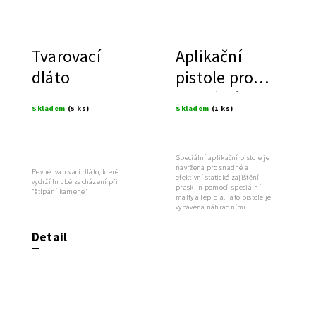
Tvarovací
Aplikační
dláto
pistole pro
helikální
Skladem
(5 ks)
Skladem
(1 ks)
výztuže
Speciální aplikační pistole je
navržena pro snadné a
Pevné tvarovací dláto, které
efektivní statické zajištění
vydrží hrubé zacházení při
prasklin pomocí speciální
"štípání kamene"
malty a lepidla. Tato pistole je
vybavena náhradními
trubicemi...
Detail