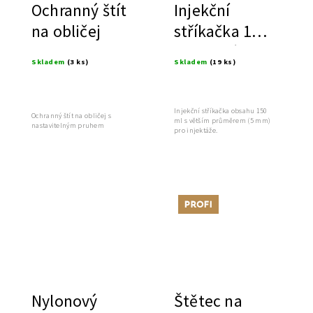
Ochranný štít
Injekční
na obličej
stříkačka 150
ml, velká,
Skladem
(3 ks)
Skladem
(19 ks)
výplachová
Injekční stříkačka obsahu 150
Ochranný štít na obličej s
ml s větším průměrem (5 mm)
nastavitelným pruhem
pro injektáže.
Tip
Nylonový
Štětec na