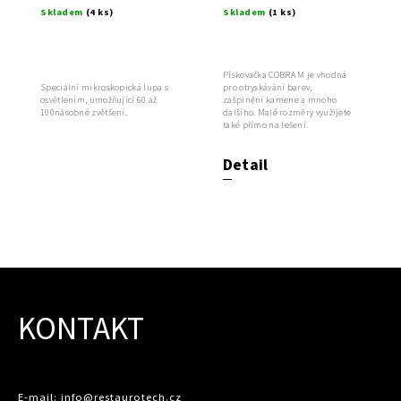
Skladem
(4 ks)
Skladem
(1 ks)
jemné
pískování
Pískovačka COBRA M je vhodná
pro otryskávání barev,
Speciální mikroskopická lupa s
zašpinění kamene a mnoho
osvětlením, umožňující 60 až
dalšího. Malé rozměry využijete
100násobné zvětšení.
také přímo na lešení.
Detail
KONTAKT
E-mail: info@restaurotech.cz