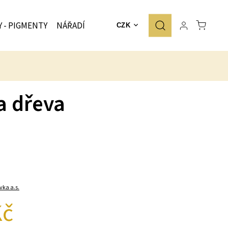
Y - PIGMENTY
NÁŘADÍ
ZNAČKY
CZK
a dřeva
vka a.s.
Kč