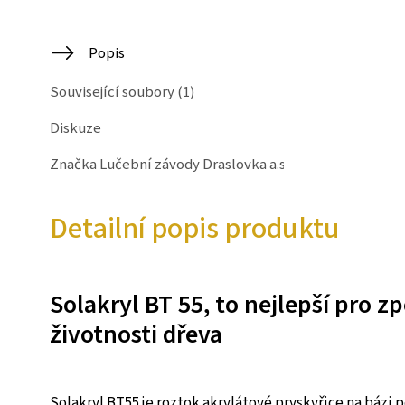
Popis
Související soubory (1)
Diskuze
Značka
Lučební závody Draslovka a.s.
Detailní popis produktu
Solakryl BT 55, to nejlepší pro z
životnosti dřeva
Solakryl BT55 je roztok akrylátové pryskyřice na báz