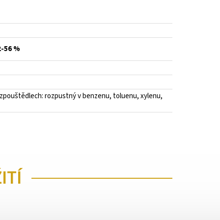
2-56 %
ozpouštědlech: rozpustný v benzenu, toluenu, xylenu,
ITÍ