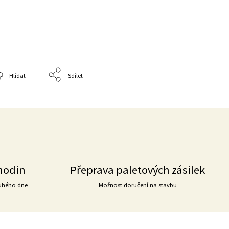
Hlídat
Sdílet
hodin
Přeprava paletových zásilek
uhého dne
Možnost doručení na stavbu