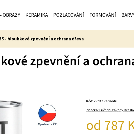
 - OBRAZY
KERAMIKA
POZLACOVÁNÍ
FORMOVÁNÍ
BARV
5 - hloubkové zpevnění a ochrana dřeva
kové zpevnění a ochran
Kód:
Zvolte variantu
Značka:
Lučební závody Draslo
od
787 