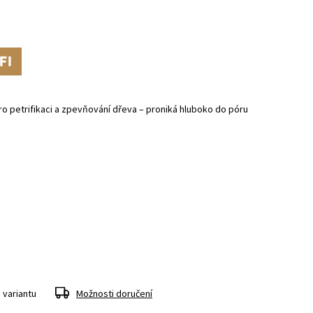
p
ro petrifikaci a zpevňování dřeva – proniká hluboko do póru
 variantu
Možnosti doručení