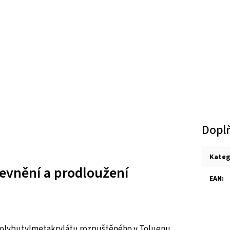
Dopl
Kateg
pevnění a prodloužení
EAN
:
i polybutylmetakrylátu rozpuštěného v Toluenu.