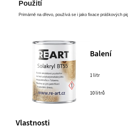
Použití
Primárně na dřevo, používá se i jako fixace práškových p
Balení
1 litr
10 litrů
Vlastnosti