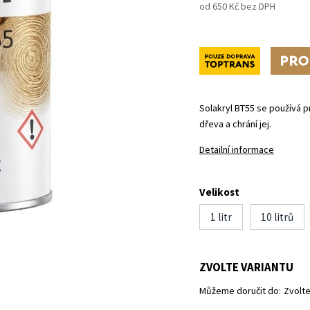
od
650 Kč
bez DPH
Novinka
Ti
Solakryl BT55 se používá p
dřeva a chrání jej.
Detailní informace
Velikost
1 litr
10 litrů
ZVOLTE VARIANTU
Můžeme doručit do:
Zvolte