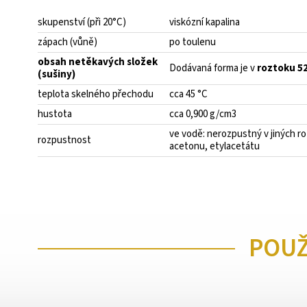
skupenství (při 20°C)
viskózní kapalina
zápach (vůně)
po toulenu
obsah netěkavých složek
Dodávaná forma je v
roztoku 5
(sušiny)
teplota skelného přechodu
cca 45 °C
hustota
cca 0,900 g/cm3
ve vodě: nerozpustný v jiných r
rozpustnost
acetonu, etylacetátu
POUŽ