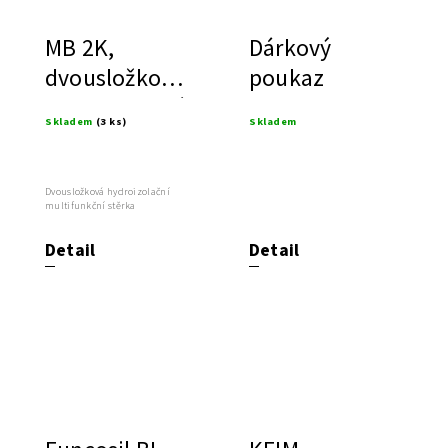
MB 2K,
Dárkový
dvousložková
poukaz
hydroizolační
Skladem
(3 ks)
Skladem
multifunkční
stěrka
Dvousložková hydroizolační
multifunkční stěrka
Detail
Detail