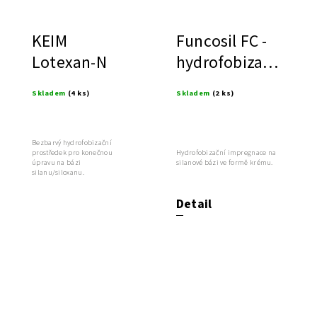
KEIM
Funcosil FC -
Lotexan-N
hydrofobizace
ve formě
Skladem
(4 ks)
Skladem
(2 ks)
krému
Bezbarvý hydrofobizační
prostředek pro konečnou
Hydrofobizační impregnace na
úpravu na bázi
silanové bázi ve formě krému.
silanu/siloxanu.
Detail