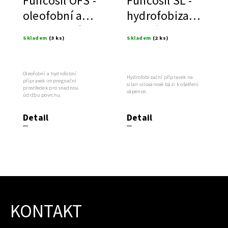
Funcosil OFS -
Funcosil SL -
oleofobní a
hydrofobizace
hydrofobní
pro vápenec
Skladem
(3 ks)
Skladem
(2 ks)
prostředek
Oleofobní a hydrofobní
Hydrofobizační přípravek na
přípravek impregnační
silan-siloxanové bázi k ošetření
prostředek pro snadnou
vápence.
údržbu povrchu.
Detail
Detail
KONTAKT