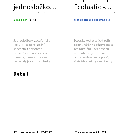
jednosložkový,
Ecolastic -
zpevňující
hydroizolační
Skladem
(1 ks)
Skladem u dodavatele
mineralizační
stěrka
koncentrát
Jednosložkový, zpevňující a
Dvousložkový elastický solím
izolující mineralizační
odolný nátěr na bázi vápna a
koncentrát bez obsahu
Eco pucolánu, bez obsahu
rozpouštědel určený pro
cementu, k hydroizolaci a
porézní, minerální stavební
ochraně stavebních prvků,
materiály jako cihly, písek /
včetně historicky a umělecky
vápenec, minerální...
hodnotných...
Detail