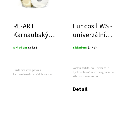
RE-ART
Funcosil WS -
Karnaubský
univerzální
vosk ve formě
hydrofobizace
Skladem
(3 ks)
Skladem
(7 ks)
pasty
Vodou ředitelná univerzální
Tvrdá vosková pasta z
hydrofobizační impregnace na
karnaubského a včelího vosku.
silan-siloxanové bázi.
Detail