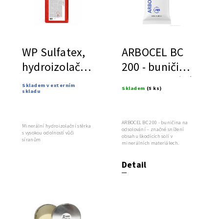
WP Sulfatex,
ARBOCEL BC
hydroizolační
200 - buničina
stěrka
na odsolování
Skladem v externím
Skladem
(5 ks)
skladu
ARBOCEL BC 200 - buničina na
Minerální hydroizolační stěrka
odsolování – značné snížení
s vysokou odolností vůči
obsahu škodících solí v
síranům
minerálních materiálech.
Detail