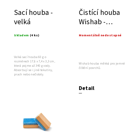
Sací houba -
Čistící houba
velká
Wishab -
měkká
Skladem
(4 ks)
Momentálně nedostupné
Velká sací houba 60 g o
rozměrech 17,6 x 7,4 x 3,3 cm,
Wishab houba měkká pro jemné
která pojme až 340 g vody.
čištění povrchů.
Absorbují se i jiné tekutiny,
prach nebo nečistoty.
Detail