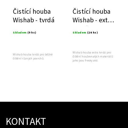
Čistící houba
Čistící houba
Wishab - tvrdá
Wishab - extra
tvrdá
Skladem
(9 ks)
Skladem
(26 ks)
Wishab houba extra tvrdá pro
Wishab houba tvrdá pro běžné
čištění houževnatých materiálů
čištění různých povrchů.
jako jsou fresky atd.
KONTAKT