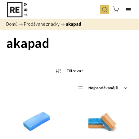
Domů
/
Prodávané značky
/
akapad
akapad
Nejprodávanější
Nejlevnější
Nejdražší
Abecedně