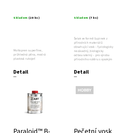
Skladem
(28 ks)
Skladem
(7 ks)
Šelak ve formě šupinek z
přírodních materiálů
obsahující vosk – fyziologicky
Moltopren superfine,
nezávadný, biologicky
průhledná pěna, modrá
odbouratelný – pro výrobu
plastová rukojeť
přírodního nátěru s vysokým
leskem. Šelaková...
Detail
Detail
Výprodej
Paraloid™ B-
Pečetní vosk