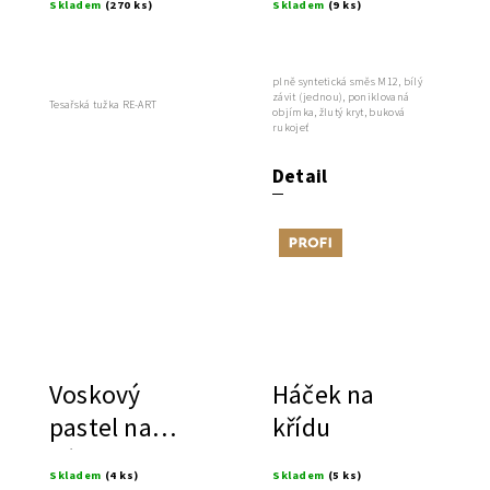
Skladem
(270 ks)
Skladem
(9 ks)
možností
prodloužení
plně syntetická směs M12, bílý
závit (jednou), poniklovaná
Tesařská tužka RE-ART
objímka, žlutý kryt, buková
rukojeť
Detail
Tip
Voskový
Háček na
pastel na
křídu
kámen
Skladem
(4 ks)
Skladem
(5 ks)