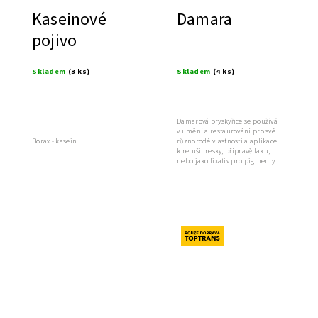
Kaseinové
Damara
pojivo
Skladem
(3 ks)
Skladem
(4 ks)
Damarová pryskyřice se používá
v umění a restaurování pro své
Borax - kasein
různorodé vlastnosti a aplikace
k retuši fresky, přípravě laku,
nebo jako fixativ pro pigmenty.
Novinka