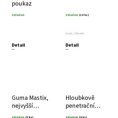
poukaz
Skladem
Skladem
(10 ks)
pravý, z Maroka
Detail
Detail
Guma Mastix,
Hloubkově
nejvyšší
penetrační
kvalita
přírodní
Skladem
(3 ks)
Skladem
(4 ks)