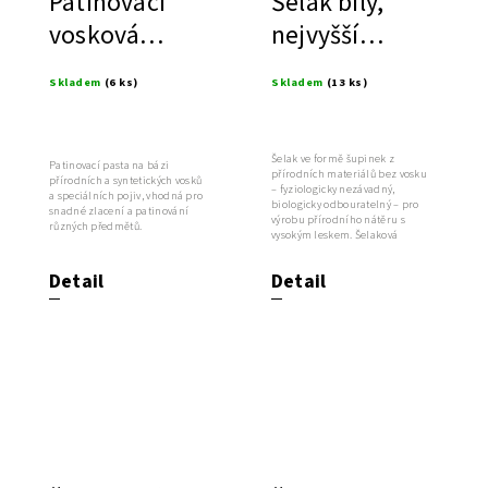
Patinovací
Šelak bílý,
vosková
nejvyšší
pasta
kvalita
Skladem
(6 ks)
Skladem
(13 ks)
Šelak ve formě šupinek z
Patinovací pasta na bázi
přírodních materiálů bez vosku
přírodních a syntetických vosků
– fyziologicky nezávadný,
a speciálních pojiv, vhodná pro
biologicky odbouratelný – pro
snadné zlacení a patinování
výrobu přírodního nátěru s
různých předmětů.
vysokým leskem. Šelaková
politura je...
Detail
Detail