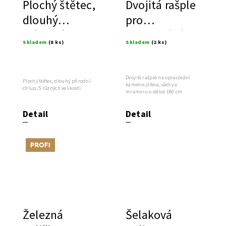
Plochý štětec,
Dvojitá rašple
dlouhý
pro
přírodní chlup
opracování
Skladem
(8 ks)
Skladem
(2 ks)
mramoru a
dřeva
Dvojitá rašple na opracování
Plochý štětec, dlouhý přírodní
kamene, dřeva, sádry a
chlup, 5 různých velikostí.
mramoru o délce 180 cm
Detail
Detail
Tip
Železná
Šelaková