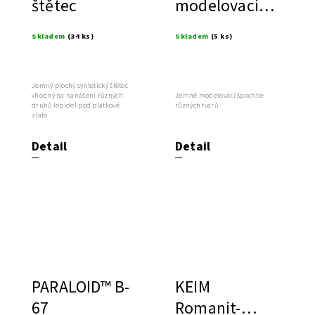
štětec
modelovací
špachtle
Skladem
(34 ks)
Skladem
(5 ks)
Jemný plochý syntetický štětec
vhodný na nanášení různých
Jemné modelovací špachtle
druhů lepidel pod plátkové
různých tvarů
zlato.
Detail
Detail
PARALOID™ B-
KEIM
67
Romanit-