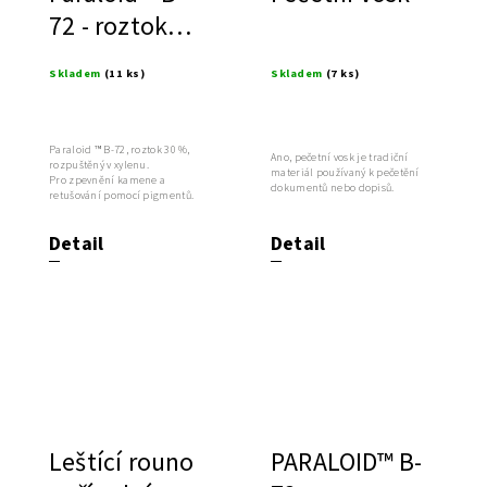
72 - roztok
30%
Skladem
(11 ks)
Skladem
(7 ks)
Paraloid ™ B-72, roztok 30 %,
Ano, pečetní vosk je tradiční
rozpuštěný v xylenu.
materiál používaný k pečetění
Pro zpevnění kamene a
dokumentů nebo dopisů.
retušování pomocí pigmentů.
Detail
Detail
Leštící rouno
PARALOID™ B-