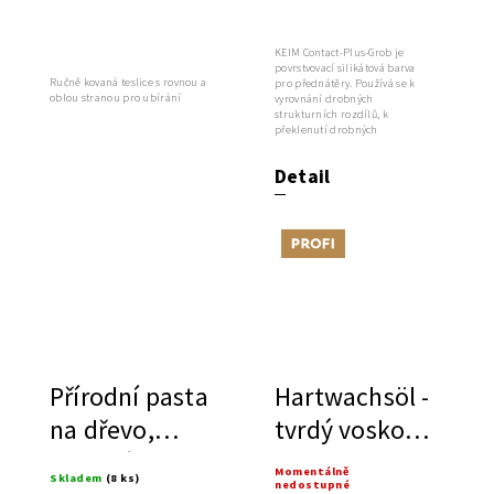
KEIM Contact-Plus-Grob je
povrstvovací silikátová barva
Ručně kovaná teslice s rovnou a
pro přednátěry. Používá se k
oblou stranou pro ubírání
vyrovnání drobných
strukturních rozdílů, k
překlenutí drobných
vlásečnicových trhlin (1 mm)...
Detail
Tip
Přírodní pasta
Hartwachsöl -
na dřevo,
tvrdý voskový
vhodná pro
olej
Momentálně
Skladem
(8 ks)
nedostupné