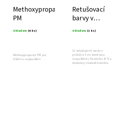
Methoxypropanol
Retušovací
PM
barvy v
Paraloidu™
Skladem
(6 ks)
Skladem
(1 ks)
B72 - Van
Eyck 2
12 retušovacích barev o
průměru 3 cm které jsou
Methoxypropanol PM pro
rozpuštěné v Paraloidu B 72 a
čištění a rozpouštění
dodávány v kovové krabičce.