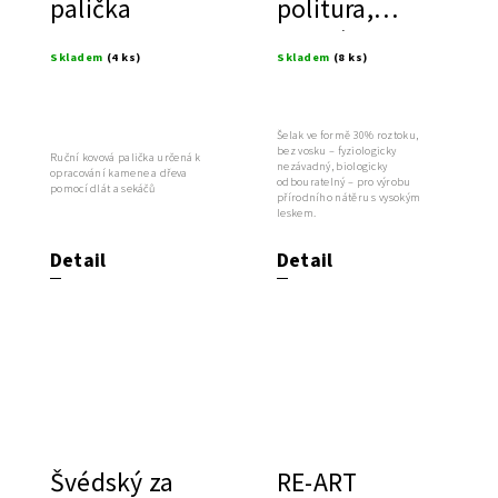
palička
politura,
Světlý bez
Skladem
(4 ks)
Skladem
(8 ks)
vosku, 30 %
roztok
Šelak ve formě 30% roztoku,
bez vosku – fyziologicky
Ruční kovová palička určená k
nezávadný, biologicky
opracování kamene a dřeva
odbouratelný – pro výrobu
pomocí dlát a sekáčů
přírodního nátěru s vysokým
leskem.
Detail
Detail
Švédský za
RE-ART