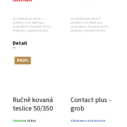
nedostupné
B72
B72 - Van
Eyck 1
12 retušovacích barev o
12 retušovacích barev o
průměru 3 cm které jsou
průměru 3 cm které jsou
rozpuštěné v Paraloidu B 72 a
rozpuštěné v Paraloidu B 72 a
dodávány v kovové krabičce.
dodávány v kovové krabičce.
Detail
Tip
Ručně kovaná
Contact plus -
teslice 50/350
grob
Skladem
(3 ks)
Skladem u dodavatele