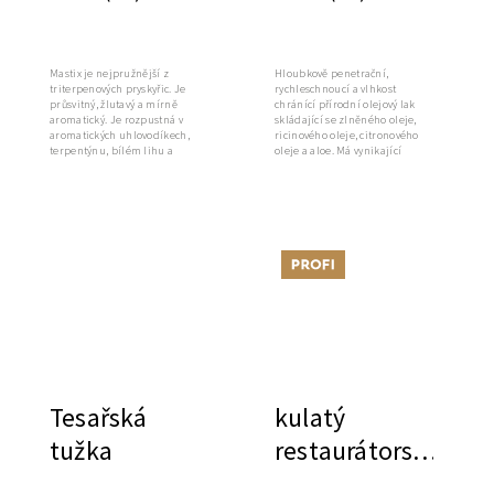
olejový lak
Mastix je nejpružnější z
Hloubkově penetrační,
triterpenových pryskyřic. Je
rychleschnoucí a vlhkost
průsvitný, žlutavý a mírně
chránící přírodní olejový lak
aromatický. Je rozpustná v
skládající se zlněného oleje,
aromatických uhlovodíkech,
ricinového oleje, citronového
terpentýnu, bílém lihu a
oleje a aloe. Má vynikající
alkoholu.
přilnavost...
Tip
Tesařská
kulatý
tužka
restaurátorský
štětec, s