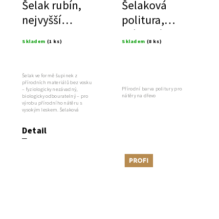
Šelak rubín,
Šelaková
nejvyšší
politura,
kvalita
přírodní, bio
Skladem
(1 ks)
Skladem
(8 ks)
pin
Šelak ve formě šupinek z
přírodních materiálů bez vosku
Přírodní barva politury pro
– fyziologicky nezávadný,
nátěry na dřevo
biologicky odbouratelný – pro
výrobu přírodního nátěru s
vysokým leskem. Šelaková
politura je...
Detail
Tip