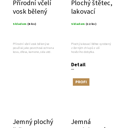
Přírodní včelí
Plochý štětec,
vosk bělený
lakovací
Skladem
(6 ks)
Skladem
(12 ks)
Přírodní včelí vosk bělený se
Plochý lakovací štětec vyrobený
používá jako povrchová ochrana
z černých chlupů z uší
kovu, dřeva, kamene, skla atd.
hovězího dobytka.
Detail
Tip
Jemný plochý
Jemná