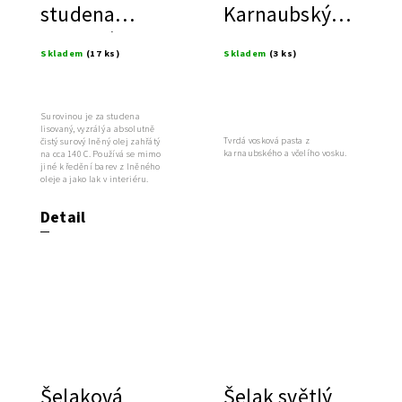
studena
Karnaubský
lisovaný
vosk ve formě
Skladem
(17 ks)
Skladem
(3 ks)
převařený
pasty
lněný olej
Surovinou je za studena
lisovaný, vyzrálý a absolutně
Tvrdá vosková pasta z
čistý surový lněný olej zahřátý
karnaubského a včelího vosku.
na cca 140 C. Používá se mimo
jiné k ředění barev z lněného
oleje a jako lak v interiéru.
Detail
Šelaková
Šelak světlý