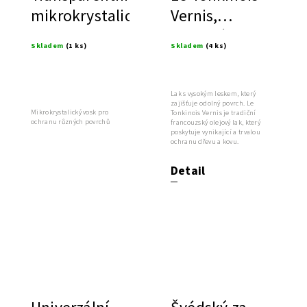
mikrokrystalický
Vernis,
vosk
tradiční
Skladem
(1 ks)
Skladem
(4 ks)
francouzský
olejový lak
Lak s vysokým leskem, který
zajišťuje odolný povrch. Le
Mikrokrystalický vosk pro
Tonkinois Vernis je tradiční
ochranu různých povrchů
francouzský olejový lak, který
poskytuje vynikající a trvalou
ochranu dřevu a kovu.
Detail