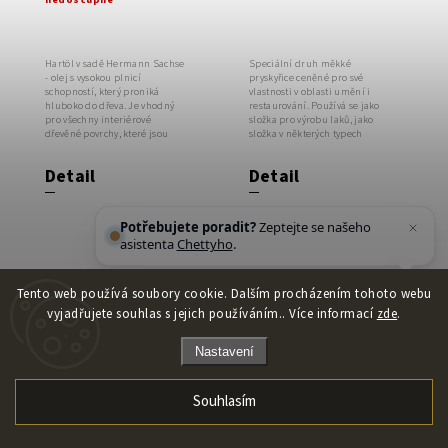
Hartöl v sadě Hermann Sachse
Speciální druh měkké
- olej s vysokou plnicí
pryskyřice ceněné pro své
schopností, který proniká
vlastnosti v oblasti umění i
hluboko do dřeva. Je vhodný
restaurování. Používá se jako
pro všechny interiérové
složka pro výrobu laků, jako
dřevěné povrchy, které jsou
složka v některých typech
vystaveny velkému...
lepidel...
Detail
Detail
Potřebujete poradit?
Zeptejte se našeho
asistenta
Chettyho
.
Tento web používá soubory cookie. Dalším procházením tohoto webu
vyjadřujete souhlas s jejich používáním.. Více informací
zde
.
Nastavení
Paraloid™ B
Paraloid™ B
Souhlasím
48 N
44