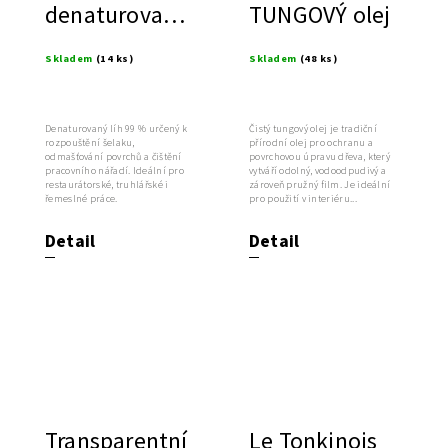
denaturovaný
TUNGOVÝ olej
99%
Skladem
(14 ks)
Skladem
(48 ks)
Denaturovaný líh 99 % určený k
Čistý tungový olej je tradiční
rozpouštění šelaku,
přírodní olej pro ochranu a
odmašťování povrchů a čištění
povrchovou úpravu dřeva, který
pracovního nářadí. Ideální pro
vytváří odolný, vodoodpudivý a
restaurátorské, truhlářské i
zároveň pružný film. Je ideální
řemeslné práce.
pro použití v interiéru...
Detail
Detail
Transparentní
Le Tonkinois