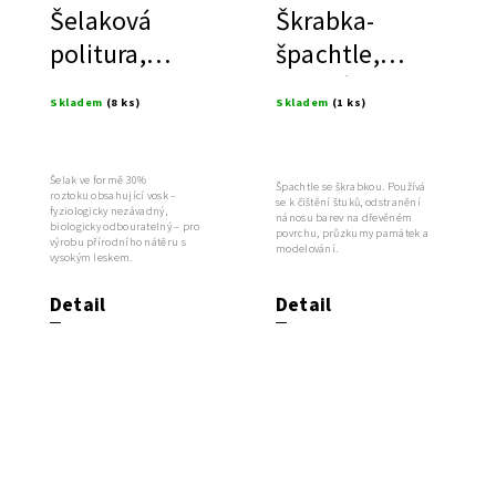
Šelaková
Škrabka-
politura,
špachtle,
Lemon s
italská
Skladem
(8 ks)
Skladem
(1 ks)
voskem, 30 %
roztok
Šelak ve formě 30%
Špachtle se škrabkou. Používá
roztoku obsahující vosk –
se k čištění štuků, odstranění
fyziologicky nezávadný,
nánosu barev na dřevěném
biologicky odbouratelný – pro
povrchu, průzkumy památek a
výrobu přírodního nátěru s
modelování.
vysokým leskem.
Detail
Detail