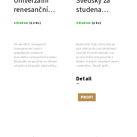
Univerzální
Švédský za
renesanční
studena
vosk,
lisovaný
Skladem
(12 ks)
Skladem
(2 ks)
transparentní
surový lněný
olej
Univerzální renesanční
Absolutně čistý lněný olej se
transparentní vosk s
pak přelije do jiné skladovací
vylepšeným složením
nádrže. Kromě olejování se
klasického renesančního vosku.
surový lněný olej používá k
Nejčastěji se používá na oživení
ředění lněných olejových barev
nábytku a kovových předmětů a
v exteriéru. Slouží také...
pro konzervaci...
Detail
Tip