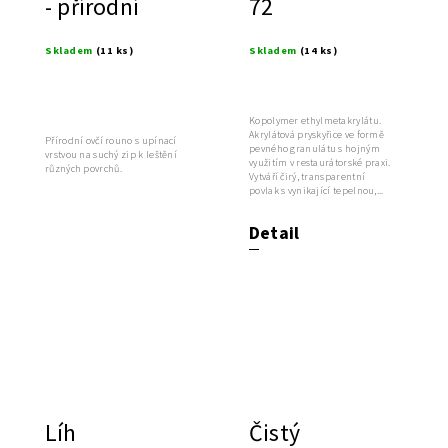
- přírodní
72
Skladem
(11 ks)
Skladem
(14 ks)
Kopolymer ethylmetakrylátu.
Akrylátová pryskyřice ve formě
Přírodní ovčí rouno s upínací
pevného granulátu s hojným
vrstvou na suchý zip k leštění
využitím v restaurátorské praxi.
různých povrchů.
Vytváří čirý, transparentní
povlak s vynikající tepelnou,...
Detail
Líh
Čistý