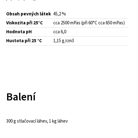
Obsah pevných látek
45,2 %
Viskozita při 25°C
cca 2500 mPas (při 60°C cca 650 mPas)
Hodnota pH
cca 6,0
Hustota při 25 °C
1,15 g/cm3
Balení
300 g stlačovací láhev, 1 kg láhev