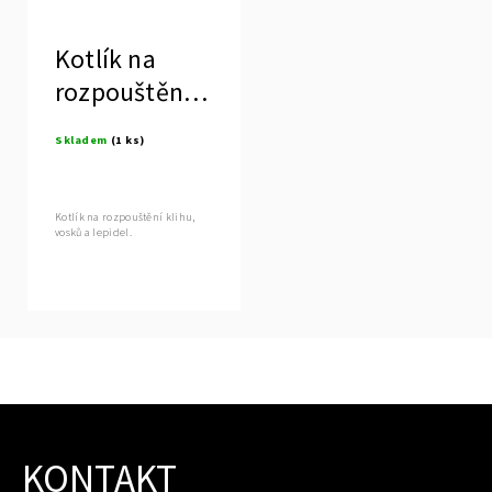
Kotlík na
rozpouštění
klihu, vosků a
Skladem
(1 ks)
lepidel
Kotlík na rozpouštění klihu,
vosků a lepidel.
KONTAKT