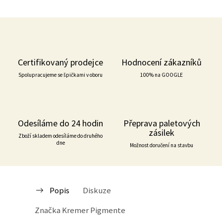
Certifikovaný prodejce
Hodnocení zákazníků
Spolupracujeme se špičkami v oboru
100% na GOOGLE
Odesíláme do 24 hodin
Přeprava paletových
zásilek
Zboží skladem odesíláme do druhého
dne
Možnost doručení na stavbu
Popis
Diskuze
Značka
Kremer Pigmente