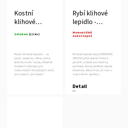
Kostní
Rybí klihové
klihové
lepidlo -
lepidlo
Hermann
Momentálně
Skladem
(12 ks)
nedostupné
Sachse
Kostní klihové lepidlo – na
Klihové lepidlo řady HERMANN
papír, lepenku, dřevo, plsť a
SACHSE připravené ihned k
textilie, knižní vazby, dřevěné
použití, určené pro všechny
hudební nástroje, pro
aplikace, kde je potřeba vysoká
restaurování obrazových rámů,
elasticita, která musí jít ruku v
pro zlacení, pro lepení
ruce s velmi vysokou...
barevných...
Detail