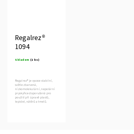
Regalrez®
1094
Skladem
(1 ks)
Regalrez® je vysoce stabilní,
světle zbarvená,
nízkomolekulární, nepolární
pryskyřice doporučená pro
použití při úpravě plastů,
lepidel, nátěrů a tmelů.
Regalrez® je zvláště...