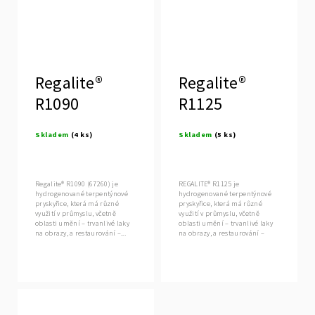
Regalite®
Regalite®
R1090
R1125
Skladem
(4 ks)
Skladem
(5 ks)
Regalite® R1090 (67260) je
REGALITE® R1125 je
hydrogenované terpentýnové
hydrogenované terpentýnové
pryskyřice, která má různé
pryskyřice, která má různé
využití v průmyslu, včetně
využití v průmyslu, včetně
oblasti umění – trvanlivé laky
oblasti umění – trvanlivé laky
na obrazy, a restaurování –...
na obrazy, a restaurování –
konzervaci,...