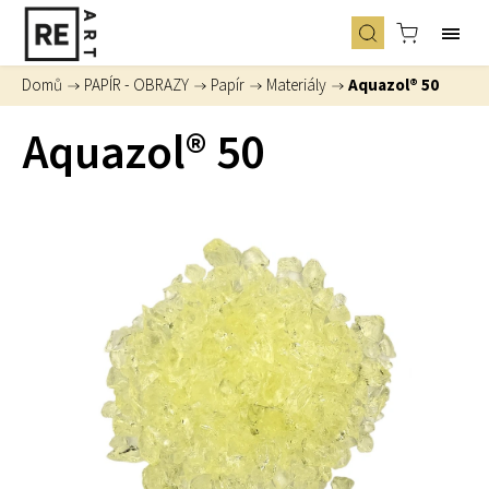
Domů
/
PAPÍR - OBRAZY
/
Papír
/
Materiály
/
Aquazol® 50
Aquazol® 50