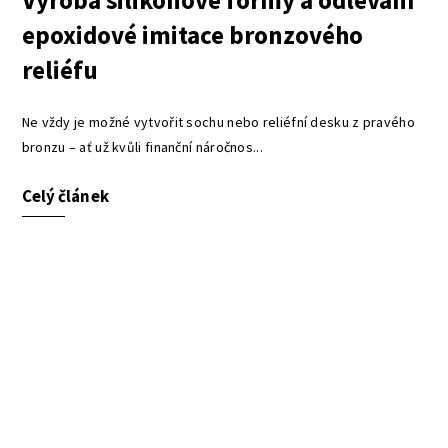
Výroba silikonové formy a odlévání
epoxidové imitace bronzového
reliéfu
Ne vždy je možné vytvořit sochu nebo reliéfní desku z pravého
bronzu – ať už kvůli finanční náročnos...
Celý článek