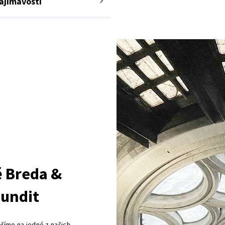
ajímavosti
ě Breda &
Mundit
přímo na jedné z našich