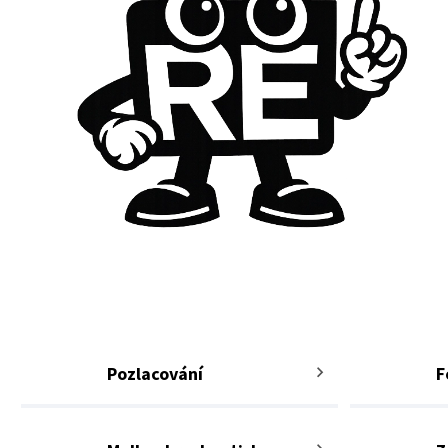
Pozlacování
F