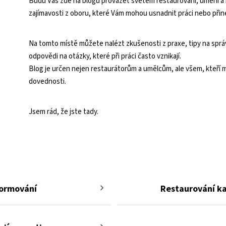
Budu Vás zde na blogu provázet světem restaurování, umění a ř
zajímavosti z oboru, které Vám mohou usnadnit práci nebo přiné
Na tomto místě můžete nalézt zkušenosti z praxe, tipy na správ
odpovědi na otázky, které při práci často vznikají.
Blog je určen nejen restaurátorům a umělcům, ale všem, kteří ma
dovednosti.
Jsem rád, že jste tady.
ormování
Restaurování k