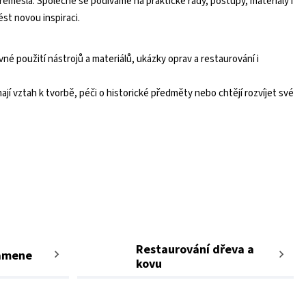
emesla. Společně se podíváme na praktické rady, postupy, materiály i
st novou inspiraci.
né použití nástrojů a materiálů, ukázky oprav a restaurování i
jí vztah k tvorbě, péči o historické předměty nebo chtějí rozvíjet své
Restaurování dřeva a
amene
kovu