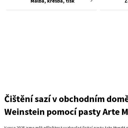
Malba, kresba, tisk
Z
Čištění sazí v obchodním dom
Weinstein pomocí pasty Arte 
V roce 2025 jsme měli příležitost vyzkoušet čisticí pastu Arte Mundit 