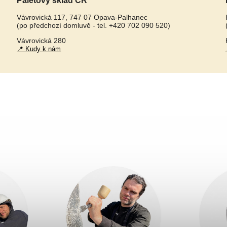
Paletový sklad ČR
Vávrovická 117, 747 07 Opava-Palhanec
(po předchozí domluvě - tel. +420 702 090 520)
Vávrovická 280
📍 Kudy k nám