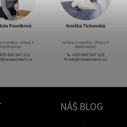
dula Pavelková
Anežka Tichavská
a expedice, dotazy k
správa a expedice, dotazy k
objednávkám
objednávkám
420 602 547 112
📞 +420 602 547 112
o@restaurotech.cz
✉ info@restaurotech.cz
T
NÁŠ BLOG