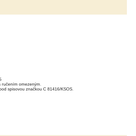
5
 s ručením omezeným.
 pod spisovou značkou C 81416/KSOS.