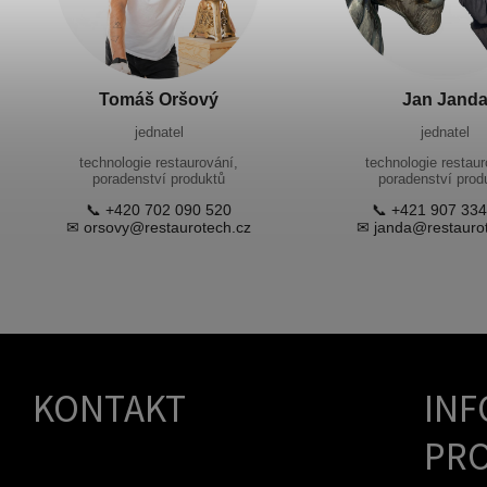
Tomáš Oršový
Jan Jand
jednatel
jednatel
technologie restaurování,
technologie restaur
poradenství produktů
poradenství prod
📞 +420 702 090 520
📞 +421 907 334
✉ orsovy@restaurotech.cz
✉ janda@restauro
KONTAKT
INF
PRO