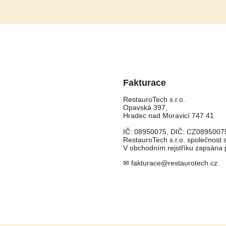
Fakturace
RestauroTech s.r.o.
Opavská 397,
Hradec nad Moravicí 747 41
IČ: 08950075, DIČ: CZ0895007
RestauroTech s.r.o. společnost
V obchodním rejstříku zapsána
✉ fakturace@restaurotech.cz