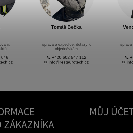
a
Tomáš Bečka
Ven
ování,
správa a expedice, dotazy k
správa 
uktů
objednávkám
 646
📞 +420 602 547 112
📞 +
tech.cz
✉ info@restaurotech.cz
✉ inf
ORMACE
MŮJ ÚČE
 ZÁKAZNÍKA