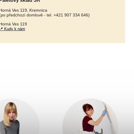
Paletový sklad SR
Horná Ves 119, Kremnica
(po předchozí domluvě - tel. +421 907 334 646)
Horná Ves 119
📍 Kudy k nám