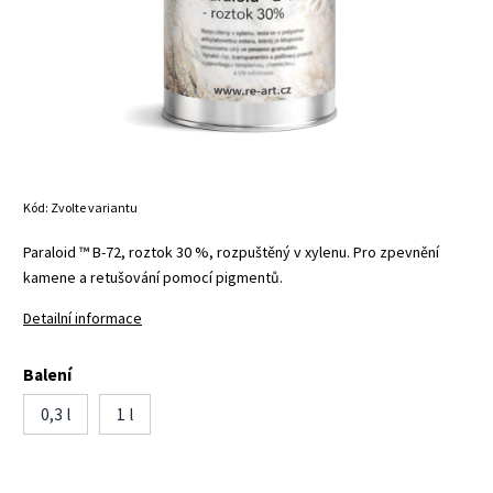
Kód:
Zvolte variantu
Paraloid ™ B-72, roztok 30 %, rozpuštěný v xylenu. Pro zpevnění
kamene a retušování pomocí pigmentů.
Detailní informace
Balení
0,3 l
1 l