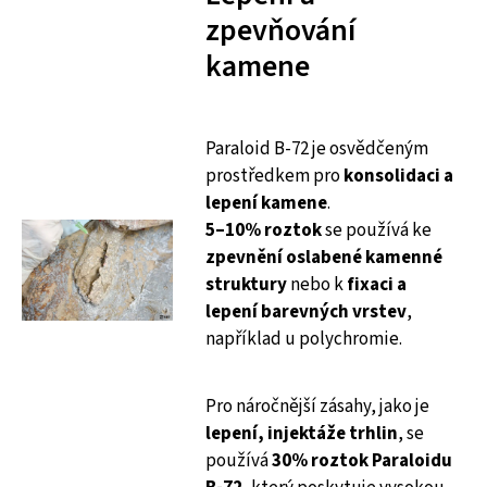
zpevňování
kamene
Paraloid B-72 je osvědčeným
prostředkem pro
konsolidaci a
lepení kamene
.
5–10% roztok
se používá ke
zpevnění oslabené kamenné
struktury
nebo k
fixaci a
lepení barevných vrstev
,
například u polychromie.
Pro náročnější zásahy, jako je
lepení, injektáže trhlin
, se
používá
30% roztok Paraloidu