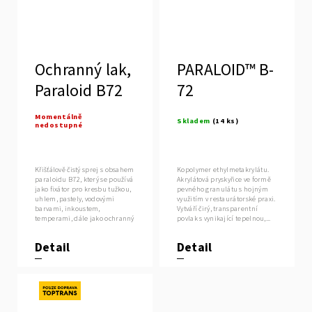
Ochranný lak,
PARALOID™ B-
Paraloid B72
72
Momentálně
Skladem
(14 ks)
nedostupné
Křišťálově čistý sprej s obsahem
Kopolymer ethylmetakrylátu.
paraloidu B72, který se používá
Akrylátová pryskyřice ve formě
jako fixátor pro kresbu tužkou,
pevného granulátu s hojným
uhlem, pastely, vodovými
využitím v restaurátorské praxi.
barvami, inkoustem,
Vytváří čirý, transparentní
temperami, dále jako ochranný
povlak s vynikající tepelnou,...
lak...
Detail
Detail
Novinka