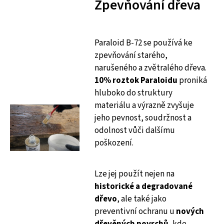
Zpevňování dřeva
Paraloid B-72 se používá ke
zpevňování starého,
narušeného a zvětralého dřeva.
10% roztok Paraloidu
proniká
hluboko do struktury
materiálu a výrazně zvyšuje
jeho pevnost, soudržnost a
odolnost vůči dalšímu
poškození.
Lze jej použít nejen na
historické a degradované
dřevo
, ale také jako
preventivní ochranu u
nových