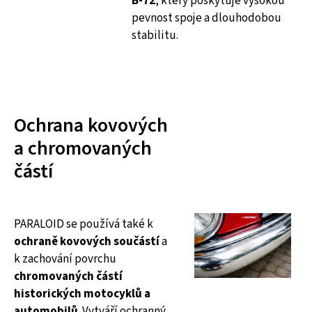
B-72
, který poskytuje vysokou
pevnost spoje a dlouhodobou
stabilitu.
Ochrana kovových
a chromovaných
částí
PARALOID se používá také k
ochraně kovových součástí
a
k zachování povrchu
chromovaných částí
historických motocyklů a
automobilů
. Vytváří ochranný