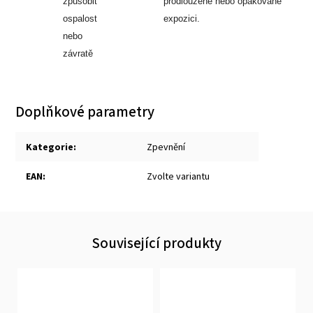
způsobit
prodloužené nebo opakované
ospalost
expozici.
nebo
závratě
Doplňkové parametry
Kategorie
:
Zpevnění
EAN
:
Zvolte variantu
Související produkty