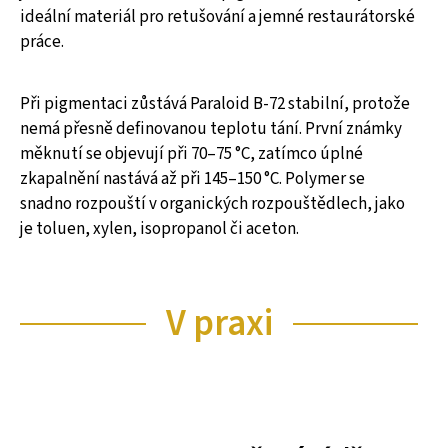
ideální materiál pro retušování a jemné restaurátorské
práce.
Při pigmentaci zůstává Paraloid B-72 stabilní, protože
nemá přesně definovanou teplotu tání. První známky
měknutí se objevují při 70–75 °C, zatímco úplné
zkapalnění nastává až při 145–150 °C. Polymer se
snadno rozpouští v organických rozpouštědlech, jako
je toluen, xylen, isopropanol či aceton.
V praxi