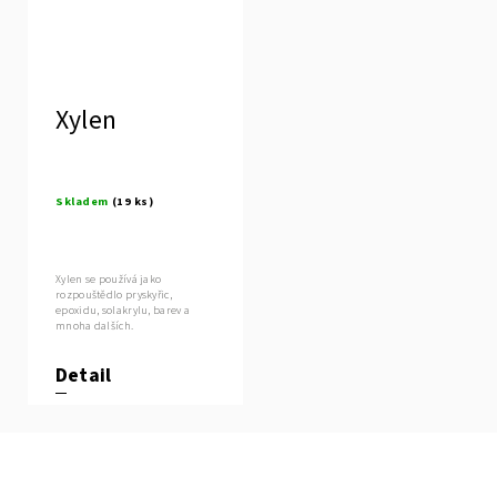
Xylen
Skladem
(19 ks)
Xylen se používá jako
rozpouštědlo pryskyřic,
epoxidu, solakrylu, barev a
mnoha dalších.
Detail