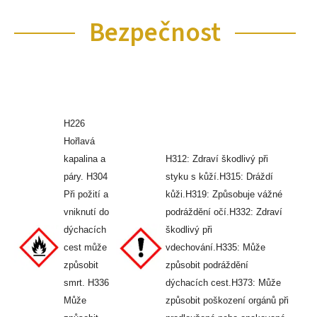
Bezpečnost
H226
Hořlavá
kapalina a
H312: Zdraví škodlivý při
páry. H304
styku s kůží.H315: Dráždí
Při požití a
kůži.H319: Způsobuje vážné
vniknutí do
podráždění očí.H332: Zdraví
dýchacích
škodlivý při
cest může
vdechování.H335: Může
způsobit
způsobit podráždění
smrt. H336
dýchacích cest.H373: Může
Může
způsobit poškození orgánů při