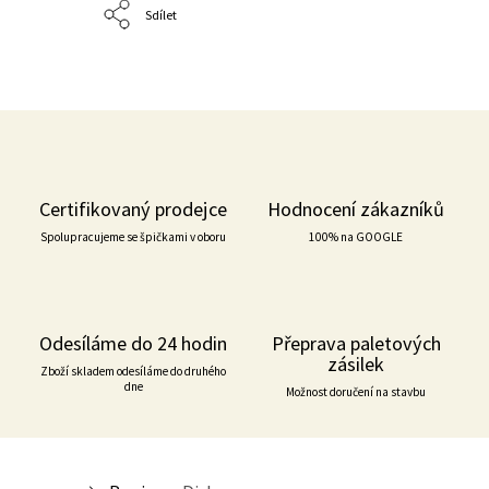
Sdílet
Certifikovaný prodejce
Hodnocení zákazníků
Spolupracujeme se špičkami v oboru
100% na GOOGLE
Odesíláme do 24 hodin
Přeprava paletových
zásilek
Zboží skladem odesíláme do druhého
dne
Možnost doručení na stavbu