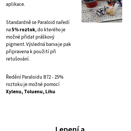
aplikace.
Standardně se Paraloid naředí
na
5% roztok
, do kterého je
možné přidat práškový
pigment. Výsledná barva je pak
připravena k použití při
retušování.
Ředění Paraloidu B72 - 25%
roztoku je možné pomocí
Xylenu
,
Toluenu
,
Lihu
Lepení a