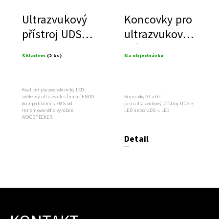
Ultrazvukový
Koncovky pro
přístroj UDS-E
ultrazvukový
LED
přístroj
Skladem
(2 ks)
Na objednávku
Kvalitní piezoelektrický LED
světelný ultrazvuk s funkcí ENDO
Koncovky G1 a G2
kompatibilní s EMS od
pro ultrazvukový přístroj UDS-E
renomovaného výrobce
LED nebo UDS-L LED
WOODPECKER.
Detail