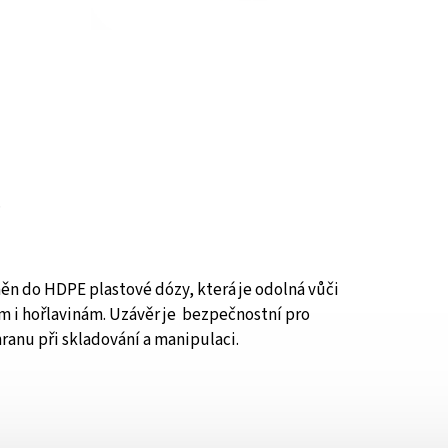
.
něn do HDPE plastové dózy, která je odolná vůči
 i hořlavinám. Uzávěr je bezpečnostní pro
ranu při skladování a manipulaci.