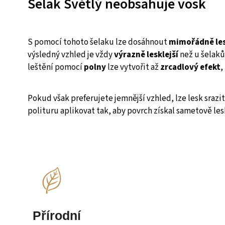
Šelak Světlý neobsahuje vosk
S pomocí tohoto šelaku lze dosáhnout
mimořádně les
výsledný vzhled je vždy
výrazně lesklejší
než u šelaků
leštění pomocí
polny
lze vytvořit až
zrcadlový efekt
,
Pokud však preferujete jemnější vzhled, lze lesk sraz
polituru aplikovat tak, aby povrch získal sametově les
Přírodní