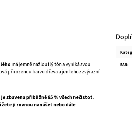
Dopl
Kateg
tlého
má jemně nažloutlý tón a vyniká svou
EAN
:
ová přirozenou barvu dřeva a jen lehce zvýrazní
m je zbavena přibližně 95 % všech nečistot.
žete ji rovnou nanášet nebo dále