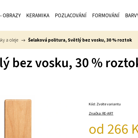
 - OBRAZY
KERAMIKA
POZLACOVÁNÍ
FORMOVÁNÍ
BARV
ky a oleje
/
Šelaková politura, Světlý bez vosku, 30 % roztok
lý bez vosku, 30 % rozto
Kód:
Zvolte variantu
Značka:
RE-ART
od
266 