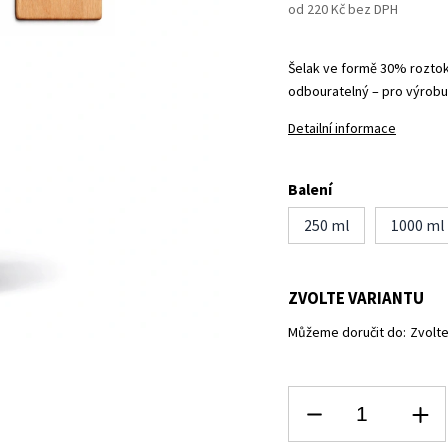
od
220 Kč
bez DPH
Šelak ve formě 30% rozto
odbouratelný – pro výrobu
Detailní informace
Balení
250 ml
1000 ml
ZVOLTE VARIANTU
Můžeme doručit do:
Zvolte