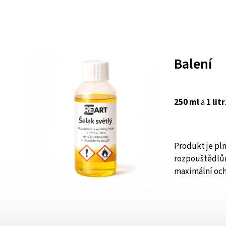
Balení
250 ml
a
1 litr
Produkt je pl
rozpouštědlům
maximální och