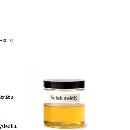
 +30 °C
trát
a
t
ýsledku.