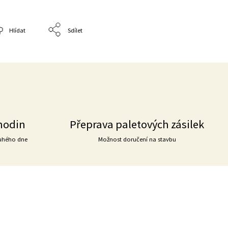
Hlídat
Sdílet
hodin
Přeprava paletových zásilek
uhého dne
Možnost doručení na stavbu