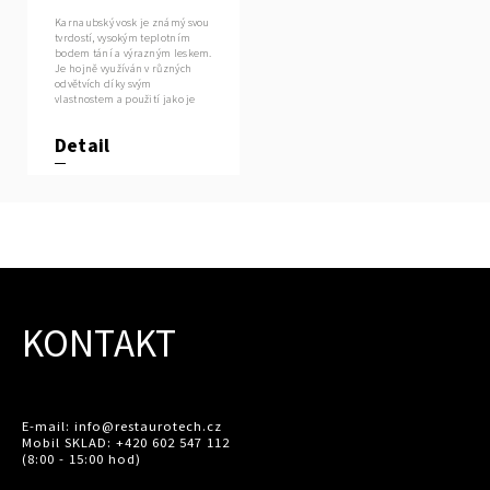
Karnaubský vosk je známý svou
tvrdostí, vysokým teplotním
bodem tání a výrazným leskem.
Je hojně využíván v různých
odvětvích díky svým
vlastnostem a použití jako je
výroba...
Detail
KONTAKT
E-mail: info@restaurotech.cz
Mobil SKLAD: +420 602 547 112
(8:00 - 15:00 hod)