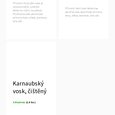
Přírodní žlutý včelí vosk je
nejkvalitnější, umělým
Přírodní včelí vosk bělený se
bělením ztrácí na jakosti.
používá jako povrchová ochrana
Používá se jako povrchová
kovu, dřeva, kamene, skla atd.
ochrana kovu, dřeva, kamene,
skla atd.
Karnaubský
vosk, čištěný
Skladem
(13 ks)