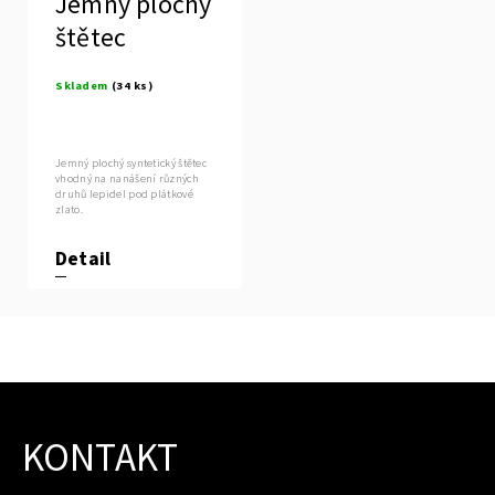
Jemný plochý
štětec
Skladem
(34 ks)
Jemný plochý syntetický štětec
vhodný na nanášení různých
druhů lepidel pod plátkové
zlato.
Detail
KONTAKT