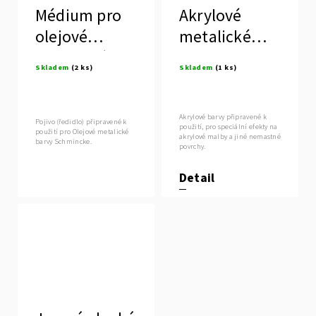
Médium pro
Akrylové
olejové
metalické
metalické
barvy
Skladem
(2 ks)
Skladem
(1 ks)
barvy
Akrylové barvy připravené k
Pojivo (ředidlo) připravené k
použití, pro speciální efekty na
použití pro Olejové metalické
akrylové malby a jiné nemastné
barvy Schmincke.
povrchy.
Detail