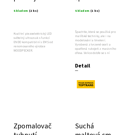
LED
Skladem
(2 ks)
Skladem
(1 ks)
Špachtle, která se používá pro
Kvalitní piezoelektrický LED
malířské techniky, ale i na
světelný ultrazvuk s funkcí
modelování a tmelení.
ENDO kompatibilní s EMS od
Vyrobená z tvrzené oceli a
renomovaného výrobce
opatřená rukojeti z masivního
WOODPECKER.
dřeva. Velice dobře se s ní
manipuluje.
Detail
Novinka
Zpomalovač
Suchá
tuhnutí
maltová směs