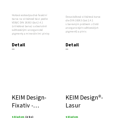
barva
Hotová vodoodpudivá fasádní
Dvousložková silikátová barva
barva na silikátové bázi podle
dle DIN 18363 část 2.4.1
VOB/C DIN 18363 část 2.4.1
s barevným práškem z čistě
(silikátová barva) s absolutně
anorganických světlostálých
světlostálými anorganické
pigmentů a plniv.
pigmenty a minerálními plnivy
Detail
Detail
KEIM Design-
KEIM Design®-
Fixativ -
Lasur
ředidlo pro
Skladem
(2 ks)
Skladem