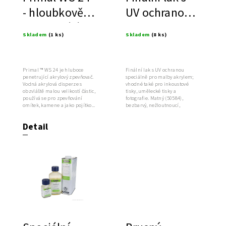
- hloubkově
UV ochranou
penetrující
pro malbu
Skladem
(1 ks)
Skladem
(8 ks)
akrylový
zpevňovač
Primal ™ WS 24 je hluboce
Finální lak s UV ochranou
penetrující akrylový zpevňovač.
speciálně pro malby akrylem;
Vodná akrylová disperze s
vhodné také pro inkoustové
obzvláště malou velikostí částic,
tisky, umělecké tisky a
používá se pro zpevňování
fotografie. Matný (50584),
omítek, kamene a jako pojítko...
bezbarvý, nežloutnoucí,
elastický.
Detail