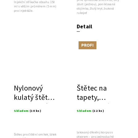
Injekční stříkačka obsahu 150
závit (jednou), poniklovaná
ml s větším průměrem (5 mm)
objímka, žlutý kryt, buková
pro injektáže.
rukojeť
Detail
Tip
Nylonový
Štětec na
kulatý štětec
tapety,
pro čištění
syntetické
Skladem
(10 ks)
Skladem
(12 ks)
štětiny
lakovaný dřevěný korpus s
Štětec pro čištění omítek, látek
otvorem – pro jednoduché