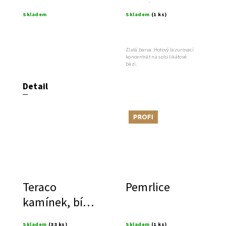
zlatá barva
Skladem
Skladem
(1 ks)
Zlatá barva. Hotový lazurovací
koncentrát na solsilikátové
bázi.
Detail
Tip
Teraco
Pemrlice
kamínek, bílý,
2,5-3 mm
Skladem
(33 ks)
Skladem
(1 ks)