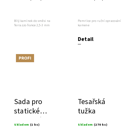
Bílý kamínek do směsi na
Pemrlice pro ruční opracování
Terrazzo frakce 2,5-3 mm
kamene
Detail
Tip
Sada pro
Tesařská
statické
tužka
zajištění
Skladem
(1 ks)
Skladem
(270 ks)
prasklin -
Helikální