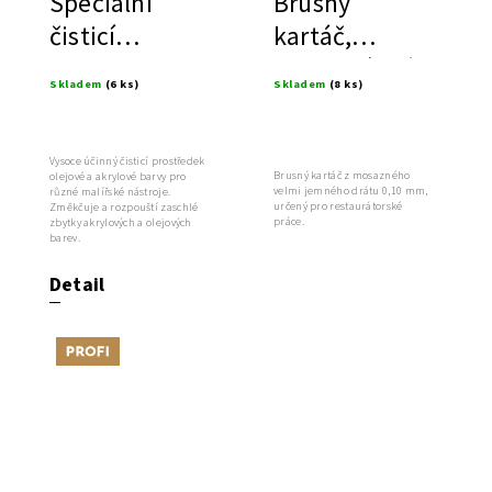
Speciální
Brusný
čisticí
kartáč,
prostředky na
mosazný drát
Skladem
(6 ks)
Skladem
(8 ks)
nářadí a
štětce
Vysoce účinný čisticí prostředek
Brusný kartáč z mosazného
olejové a akrylové barvy pro
velmi jemného drátu 0,10 mm,
různé malířské nástroje.
určený pro restaurátorské
Změkčuje a rozpouští zaschlé
práce.
zbytky akrylových a olejových
barev.
Detail
Tip