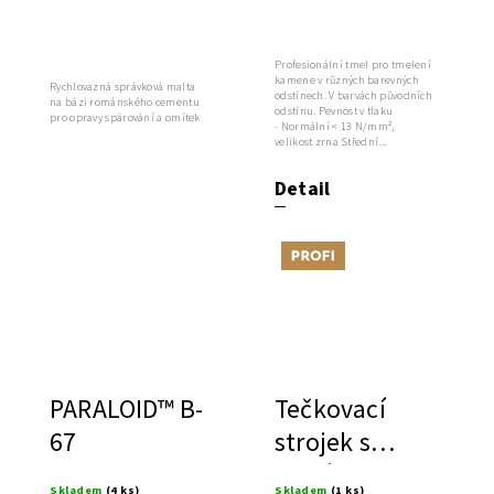
správková a
kámen, staré
spárovací
odstíny,
malta na bázi
zrnitost
Profesionální tmel pro tmelení
kamene v různých barevných
Rychlovazná správková malta
odstínech. V barvách původních
románského
<0,5mm
na bázi románského cementu
odstínu. Pevnost v tlaku
pro opravy spárování a omítek
- Normální < 13 N/mm²,
cementu
(střední)
velikost zrna Střední...
Detail
Tip
PARALOID™ B-
Tečkovací
67
strojek s
jedním
Skladem
(4 ks)
Skladem
(1 ks)