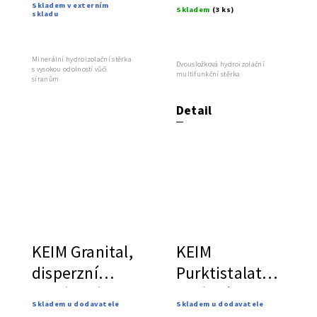
Skladem v externím
Skladem
(3 ks)
skladu
multifunkční
stěrka
Minerální hydroizolační stěrka
Dvousložková hydroizolační
s vysokou odolností vůči
multifunkční stěrka
síranům
Detail
KEIM Granital,
KEIM
disperzní
Purktistalat,
silikátová
fasádní
Skladem u dodavatele
Skladem u dodavatele
barva
silikátová