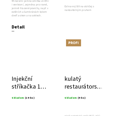
Minerální jemná omítka vnitřní
i venkovní, zejména pro rovné,
Ochranný štít na obličej s
jemně hlazené povrchy, např. v
nastavitelným pruhem
ostěních a šambránách kolem
dveří a oken a na soklech.
Detail
Tip
Injekční
kulatý
stříkačka 150
restaurátorský
ml, velká,
štětec, s
Skladem
(19 ks)
Skladem
(9 ks)
výplachová
možností
prodloužení
plně syntetická směs M12, bílý