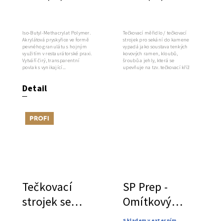
kloubem,
italský
Iso-Butyl-Methacrylat Polymer.
Tečkovací měřidlo / tečkovací
Akrylátová pryskyřice ve formě
strojek pro sekání do kamene
pevného granulátu s hojným
vypadá jako soustava tenkých
využitím v restaurátorské praxi.
kovových ramen, kloubů,
Vytváří čirý, transparentní
šroubů a jehly, která se
povlak s vynikající...
upevňuje na tzv. tečkovací kříž
nebo...
Detail
Tip
Tečkovací
SP Prep -
strojek se
Omítkový
dvěma
podhoz podle
Skladem v externím