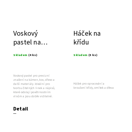
Voskový
Háček na
pastel na
křídu
kámen
Skladem
(4 ks)
Skladem
(5 ks)
Voskový pastel pro precizní
značení na kámen, kov, dřevo a
Háček pro opracování a
další materiály. Ideální pro
broušení křídy, omítek a dřeva
tvorbu čitelných linek a nápisů,
které odolají povětrnostním
vlivům a jsou dobře viditelné.
Detail