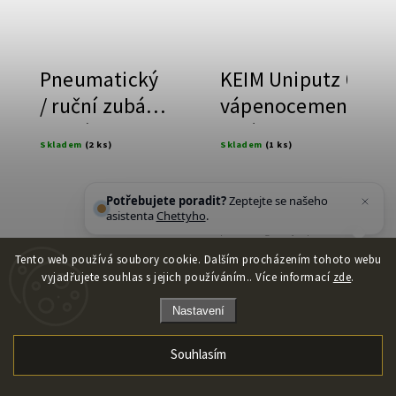
Pneumatický
KEIM Uniputz 0.6,
/ ruční zubák,
vápenocementová
rovný
omítka
Skladem
(2 ks)
Skladem
(1 ks)
Potřebujete poradit?
Zeptejte se našeho
Tenkovrstvá vápenocementová
asistenta
Chettyho
.
fasádní omítka s nízkým
podílem organických přísad a
armovacími vlákny.
Tento web používá soubory cookie. Dalším procházením tohoto webu
vyjadřujete souhlas s jejich používáním.. Více informací
zde
.
Detail
Detail
Nastavení
Souhlasím