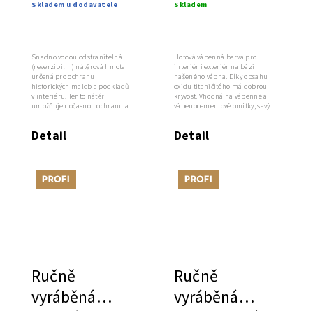
Skladem u dodavatele
Skladem
maleb a
vápenná
podkladů v
barva pro
interiéru
interiér i
Snadno vodou odstranitelná
Hotová vápenná barva pro
(reverzibilní) nátěrová hmota
interiér i exteriér na bázi
exteriér
určená pro ochranu
hašeného vápna. Díky obsahu
historických maleb a podkladů
oxidu titaničitého má dobrou
v interiéru. Tento nátěr
kryvost. Vhodná na vápenné a
umožňuje dočasnou ochranu a
vápenocementové omítky, savý
zakonzervování...
přírodní...
Detail
Detail
Tip
Tip
Ručně
Ručně
vyráběná
vyráběná