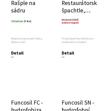
Rašple na
Restaurátorská
sádru
špachtle,
pružná ocelová
Momentálně
Skladem
(7 ks)
nedostupné
Rašple na opracování sádry,
Pružná špachtle vhodná pro
dřeva a cihel.
modelování a tmelení.
Detail
Detail
Funcosil FC -
Funcosil SN -
hydrofobizace
hydrofobní