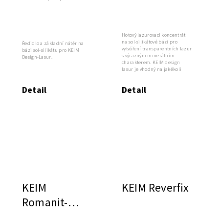
Design®-Lasur
Hotový lazurovací koncentrát
na sol-silikátové bázi pro
Ředidlo a základní nátěr na
vytváření transparentních lazur
bázi sol-silikátu pro KEIM
s výrazným minerálním
Design-Lasur.
charakterem. KEIM design
lasur je vhodný na jakékoli
omítky s...
Detail
Detail
KEIM
KEIM Reverfix
Romanit-
Sumpfkalk,