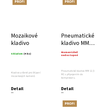
Tip
Tip
Mozaikové
Pneumatické
kladivo
kladivo MM
12,5 M1
Momentálně
Skladem
(4 ks)
nedostupné
Pneumatické kladivo MM 12,5
Kladivo určené pro štípaní
M1 s připojením do
mozaikových kamenů
kompresoru.
Detail
Detail
Tip