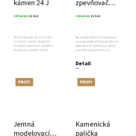
kámen 24 J
zpevňovač
kamene - pro
Skladem
(1 ks)
Skladem
(1 ks)
vápenec
Brusný kámen 24 J s hrubší
Bezrozpouštědlový zpevňovač
zrnitostí – tvrdší, vhodný k
na organokřemčitanové bázi se
broušení kamene a vytvoření
speciálními adhezivy určený
struktury u nových tmelů.
pro čistě vápnité horniny.
Detail
Tip
Tip
Jemná
Kamenická
modelovací
palička