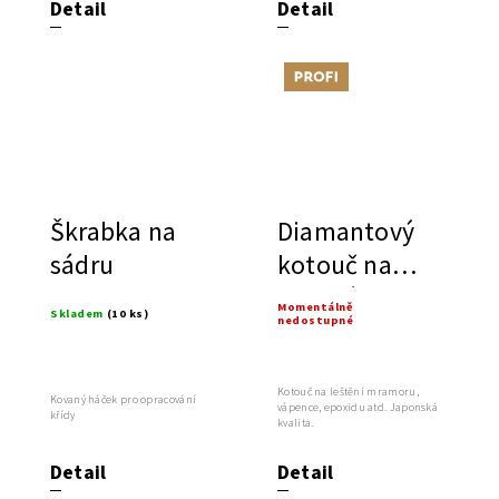
Detail
Detail
Tip
Škrabka na
Diamantový
sádru
kotouč na
leštění
Momentálně
Skladem
(10 ks)
nedostupné
kamene
Kotouč na leštění mramoru,
Kovaný háček pro opracování
vápence, epoxidu atd. Japonská
křídy
kvalita.
Detail
Detail