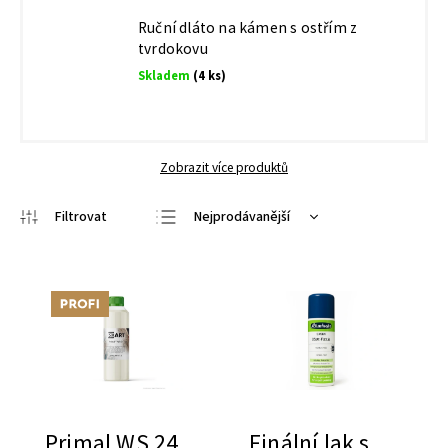
Ruční dláto na kámen s ostřím z
tvrdokovu
Skladem
(4 ks)
Zobrazit více produktů
Nejprodávanější
Nejlevnější
Nejdražší
Tip
Abecedně
Primal WS 24
Finální lak s