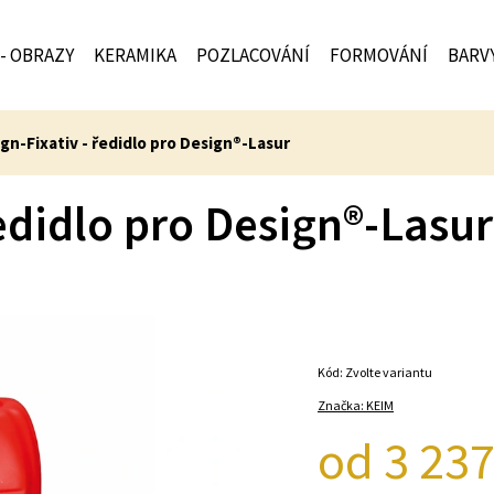
 - OBRAZY
KERAMIKA
POZLACOVÁNÍ
FORMOVÁNÍ
BARV
gn-Fixativ - ředidlo pro Design®-Lasur
edidlo pro Design®-Lasur
Kód:
Zvolte variantu
Značka:
KEIM
od
3 237