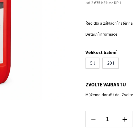
od
2 675 Kč
bez DPH
Ředidlo a základní nátěr na
Detailní informace
Velikost balení
5 l
20 l
ZVOLTE VARIANTU
Můžeme doručit do:
Zvolte