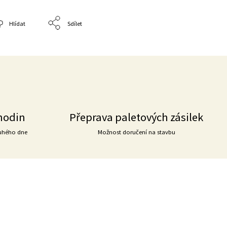
Hlídat
Sdílet
hodin
Přeprava paletových zásilek
uhého dne
Možnost doručení na stavbu