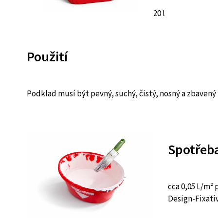
20 l
Použití
Podklad musí být pevný, suchý, čistý, nosný a zbavený 
Spotřeb
cca 0,05 L/m²
Design-Fixati