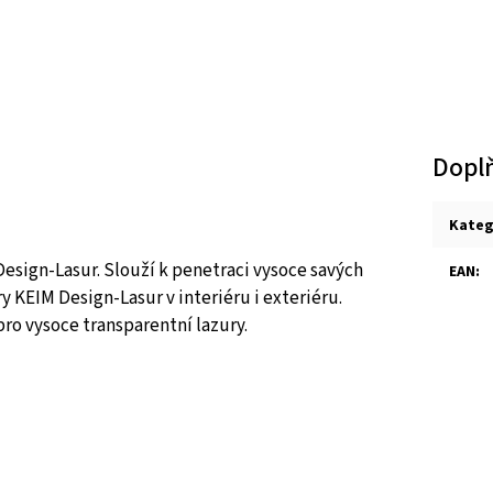
Dopl
Kateg
 Design-Lasur. Slouží k penetraci vysoce savých
EAN
:
y KEIM Design-Lasur v interiéru i exteriéru.
pro vysoce transparentní lazury.