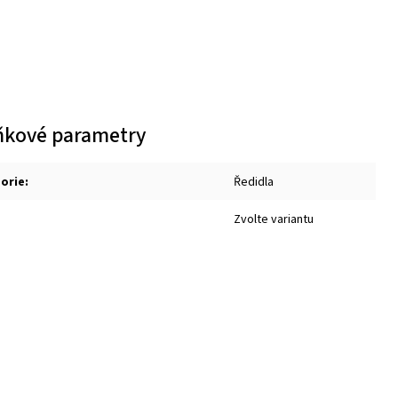
ňkové parametry
orie
:
Ředidla
Zvolte variantu