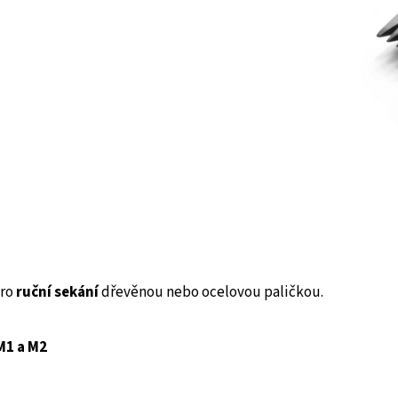
pro
ruční sekání
dřevěnou nebo ocelovou paličkou.
M1 a M2