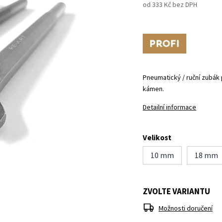
od
333 Kč
bez DPH
Tip
Pneumatický / ruční zubák 
kámen.
Detailní informace
Velikost
10 mm
18 mm
ZVOLTE VARIANTU
Možnosti doručení