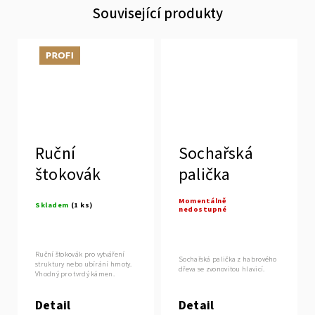
Související produkty
Tip
Ruční
Sochařská
štokovák
palička
Momentálně
Skladem
(1 ks)
nedostupné
Ruční štokovák pro vytváření
Sochařská palička z habrového
struktury nebo ubírání hmoty.
dřeva se zvonovitou hlavicí.
Vhodný pro tvrdý kámen.
Detail
Detail