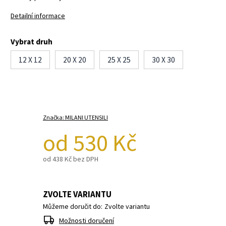
Detailní informace
Vybrat druh
12 X 12
20 X 20
25 X 25
30 X 30
Značka:
MILANI UTENSILI
od
530 Kč
od
438 Kč
bez DPH
ZVOLTE VARIANTU
Můžeme doručit do:
Zvolte variantu
Možnosti doručení