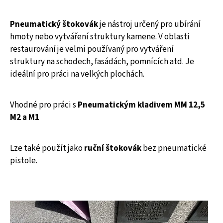
Pneumatický štokovák
je nástroj určený pro ubírání
hmoty nebo vytváření struktury kamene. V oblasti
restaurování je velmi používaný pro vytváření
struktury na schodech, fasádách, pomnících atd. Je
ideální pro práci na velkých plochách.
Vhodné pro práci s
Pneumatickým kladivem MM 12,5
M2 a M1
Lze také použít jako
ruční štokovák
bez pneumatické
pistole.