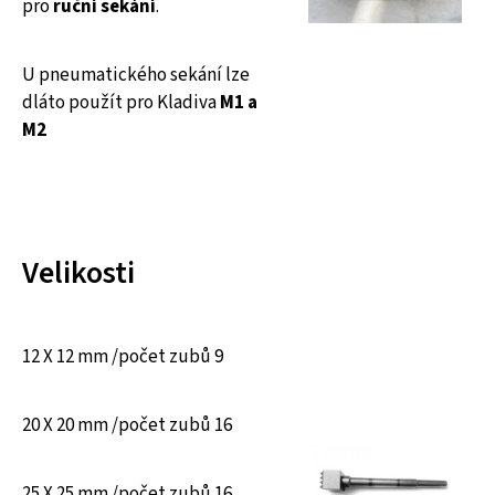
pro
ruční sekání
.
U pneumatického sekání lze
dláto použít pro Kladiva
M1 a
M2
Velikosti
12 X 12 mm /počet zubů 9
20 X 20 mm /počet zubů 16
25 X 25 mm /počet zubů 16