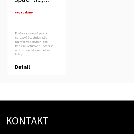
pružná
Vyprodáno
Pružná a zároveň pevná
nerezová špachtle v pěti
různých velikostech, pro
tmelení, retušování, práci se
sádrou, ale také modelování
hlíny.
Detail
KONTAKT