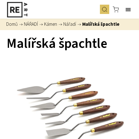
Domů
/
NÁŘADÍ
/
Kámen
/
Nářadí
/
Malířská špachtle
Malířská špachtle