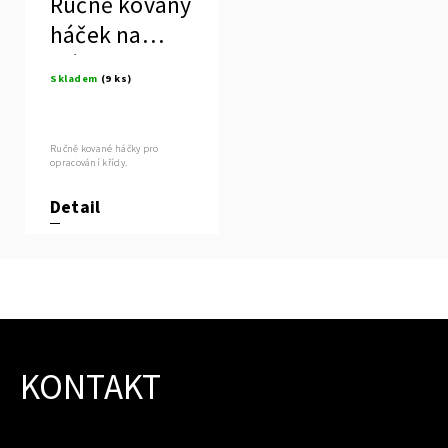
Ručně kovaný
háček na
křídu
Skladem
(9 ks)
Ručně kované háčky pro
opracování křídy.
Detail
KONTAKT