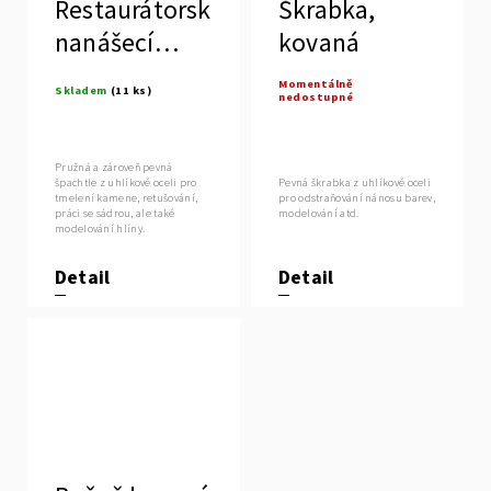
Restaurátorská
Škrabka,
nanášecí
kovaná
špachtle
Momentálně
Skladem
(11 ks)
nedostupné
Pružná a zároveň pevná
špachtle z uhlíkové oceli pro
Pevná škrabka z uhlíkové oceli
tmelení kamene, retušování,
pro odstraňování nánosu barev,
práci se sádrou, ale také
modelování atd.
modelování hlíny.
Detail
Detail