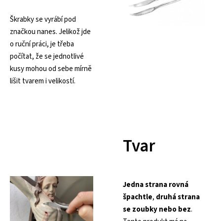
Škrabky se vyrábí pod
značkou nanes. Jelikož jde
o ruční práci, je třeba
počítat, že se jednotlivé
kusy mohou od sebe mírně
lišit tvarem i velikostí.
Tvar
Jedna strana rovná
špachtle
,
druhá strana
se zoubky nebo bez
.