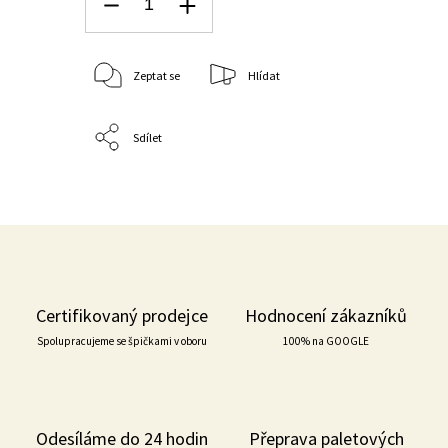
Zeptat se
Hlídat
Sdílet
Certifikovaný prodejce
Hodnocení zákazníků
Spolupracujeme se špičkami v oboru
100% na GOOGLE
Odesíláme do 24 hodin
Přeprava paletových