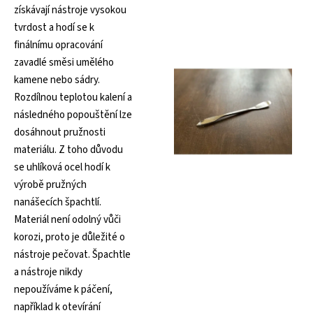
získávají nástroje vysokou
tvrdost a hodí se k
finálnímu opracování
zavadlé směsi umělého
kamene nebo sádry.
Rozdílnou teplotou kalení a
následného popouštění lze
dosáhnout pružnosti
materiálu. Z toho důvodu
se uhlíková ocel hodí k
výrobě pružných
nanášecích špachtlí.
Materiál není odolný vůči
korozi, proto je důležité o
nástroje pečovat. Špachtle
a nástroje nikdy
nepoužíváme k páčení,
například k otevírání