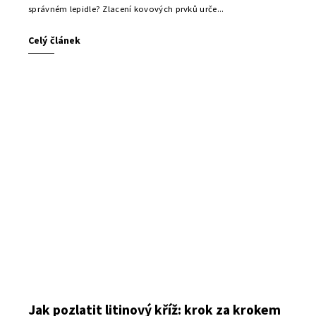
správném lepidle? Zlacení kovových prvků urče...
Celý článek
Jak pozlatit litinový kříž: krok za krokem