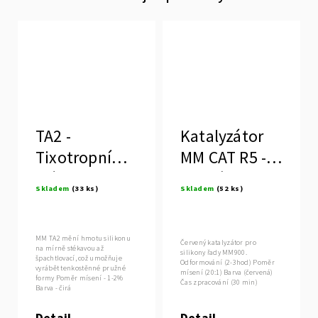
TA2 -
Katalyzátor
Tixotropní
MM CAT R5 -
přísada
rychlý
Skladem
(33 ks)
Skladem
(52 ks)
MM TA2 mění hmotu silikonu
Červený katalyzátor pro
na mírně stékavou až
silikony řady MM900.
špachtlovací, což umožňuje
Odformování (2-3hod) Poměr
vyrábět tenkostěnné pružné
mísení (20:1) Barva (červená)
formy Poměr mísení - 1-2%
Čas zpracování (30 min)
Barva - čirá