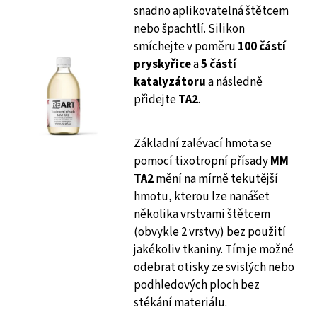
snadno aplikovatelná štětcem
nebo špachtlí. Silikon
smíchejte v poměru
100 částí
pryskyřice
a
5 částí
katalyzátoru
a následně
přidejte
TA2
.
Základní zalévací hmota se
pomocí tixotropní přísady
MM
TA2
mění na mírně tekutější
hmotu, kterou lze nanášet
několika vrstvami štětcem
(obvykle 2 vrstvy) bez použití
jakékoliv tkaniny. Tím je možné
odebrat otisky ze svislých nebo
podhledových ploch bez
stékání materiálu.