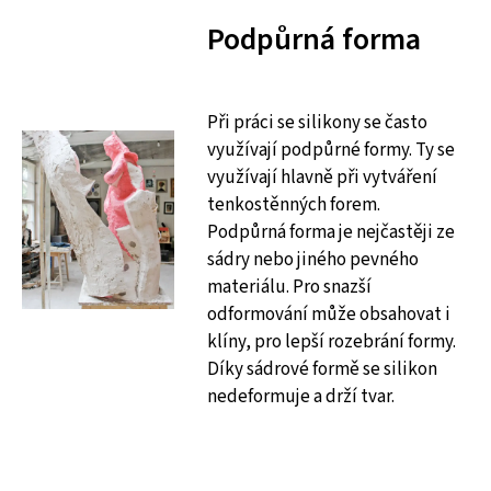
Podpůrná forma
Při práci se silikony se často
využívají podpůrné formy. Ty se
využívají hlavně při vytváření
tenkostěnných forem.
Podpůrná forma je nejčastěji ze
sádry nebo jiného pevného
materiálu. Pro snazší
odformování může obsahovat i
klíny, pro lepší rozebrání formy.
Díky sádrové formě se silikon
nedeformuje a drží tvar.