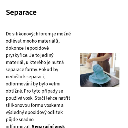
Separace
Do silikonových forem je možné
odlévat mnoho materiálů,
dokonce i epoxidové
pryskyřice. Je to jediný
materiál, u kterého je nutná
separace formy. Pokud by
nedošlo k separaci,
odformování by bylo velmi
obtížné. Pro tyto případy se
používá vosk. Stačí lehce natřít
silikonovou formu voskem a
výsledný epoxidový odlitek
půjde snadno
odformovat.
Separační vosk