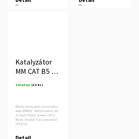
Detail
Detail
Katalyzátor
MM CAT B5 -
pomalý
Skladem
(23 ks)
Modrý katalyzátor pro silikony
řady MM900. Odformování (do
24 hod) Poměr mísení (20:1)
Barva (modrá) Čas zpracování
(45 min)
Detail