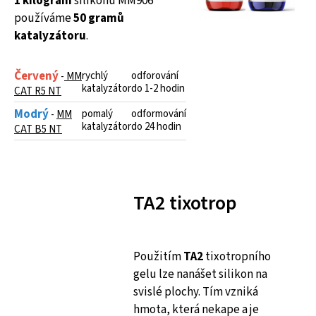
1 kilogram
silikonu MM906
používáme
50 gramů
katalyzátoru
.
Červený
rychlý
odforování
-
MM
katalyzátor
do 1-2 hodin
CAT R5 NT
Modrý
pomalý
odformování
-
MM
katalyzátor
do 24 hodin
CAT B5 NT
TA2 tixotrop
Použitím
TA2
tixotropního
gelu lze nanášet silikon na
svislé plochy. Tím vzniká
hmota, která nekape a je