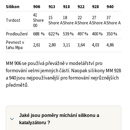
Silikon
906
913
918
922
928
940
41
15
18
22
27
37
Tvrdost
Shore
Shore A
Shore A
Shore A
Shore A
Shore A
00
Prodloužení
688 %
622 %
539 %
497 %
400 %
350 %
Pevnost v
2,61
2,80
3,11
3,64
4,03
4,86
tahu Mpa
MM 906 se používá převážně v modelářství pro
formování velmi jemných částí. Naopak silikony MM 928
a 940 jsou nejpoužívanější pro formování nejrůznějších
předmětů.
Jaké jsou poměry míchání silikonu a
katalyzátoru ?