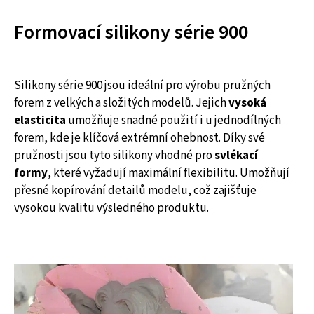
Formovací silikony série 900
Silikony série 900 jsou ideální pro výrobu pružných
forem z velkých a složitých modelů. Jejich
vysoká
elasticita
umožňuje snadné použití i u jednodílných
forem, kde je klíčová extrémní ohebnost. Díky své
pružnosti jsou tyto silikony vhodné pro
s
vlékací
formy
, které vyžadují maximální flexibilitu. Umožňují
přesné kopírování detailů modelu, což zajišťuje
vysokou kvalitu výsledného produktu.