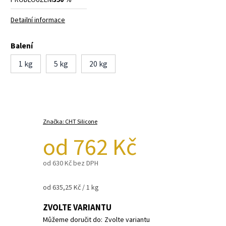
Detailní informace
Balení
1 kg
5 kg
20 kg
Značka:
CHT Silicone
od
762 Kč
od
630 Kč
bez DPH
od 635,25 Kč / 1 kg
ZVOLTE VARIANTU
Můžeme doručit do:
Zvolte variantu