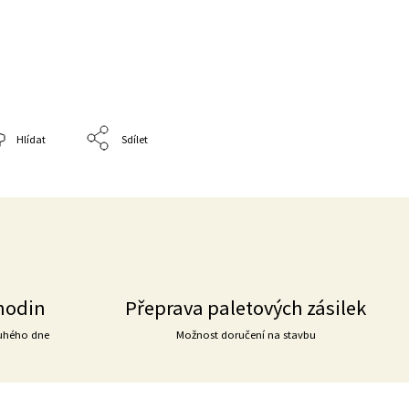
Hlídat
Sdílet
hodin
Přeprava paletových zásilek
uhého dne
Možnost doručení na stavbu