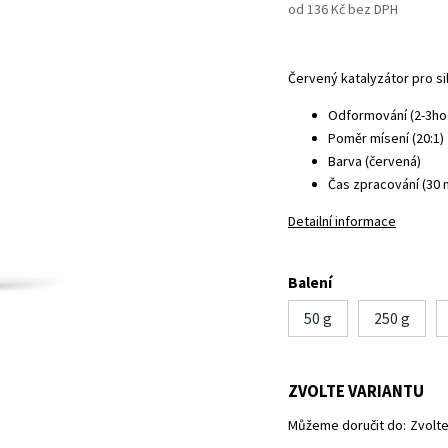
od
136 Kč
bez DPH
Červený katalyzátor pro s
Odformování (2-3ho
Poměr mísení (20:1)
Barva (červená)
Čas zpracování (30 
Detailní informace
Balení
50 g
250 g
ZVOLTE VARIANTU
Můžeme doručit do:
Zvolte