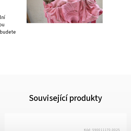
lní
rbu
m budete
Související produkty
Kód:
590011170.0025