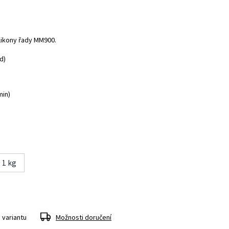
ilikony řady MM900.
d)
min)
1 kg
 variantu
Možnosti doručení