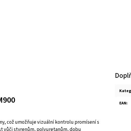
Dopl
Kateg
MM900
EAN
:
ny, což umožňuje vizuální kontrolu promísení s
ost vůči styrenům, polyuretanům, dobu