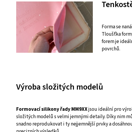
Tenkost
Forma se nanáš
Tloušťka form
forem je ideál
povrchů.
Výroba složitých modelů
Formovací silikony řady MM9XX
jsou ideální pro výr
složitých modelů s velmi jemnými detaily. Díky nim m
snadno reprodukovat i ty nejjemnější prvky a dosáhno
precizních výsledků.