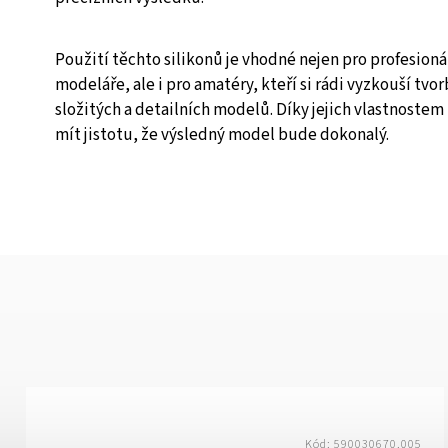
Použití těchto silikonů je vhodné nejen pro profesioná
modeláře, ale i pro amatéry, kteří si rádi vyzkouší tvo
složitých a detailních modelů. Díky jejich vlastnoste
mít jistotu, že výsledný model bude dokonalý.
Kód:
590030670.005