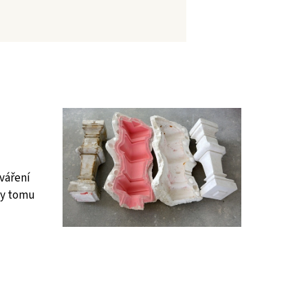
váření
ky tomu