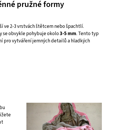
ěnné pružné formy
í ve 2-3 vrstvách štětcem nebo špachtlí.
y se obvykle pohybuje okolo
3-5 mm
. Tento typ
ní pro vytváření jemných detailů a hladkých
obu
ůžete
ut