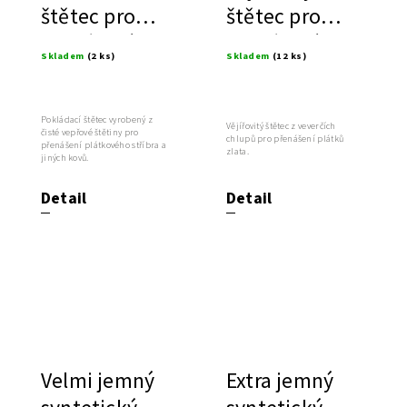
štětec pro
štětec pro
přenášení
přenášení
Skladem
(2 ks)
Skladem
(12 ks)
stříbra
plátků zlata
Pokládací štětec vyrobený z
Vějířovitý štětec z veverčích
čisté vepřové štětiny pro
chlupů pro přenášení plátků
přenášení plátkového stříbra a
zlata.
jiných kovů.
Detail
Detail
Velmi jemný
Extra jemný