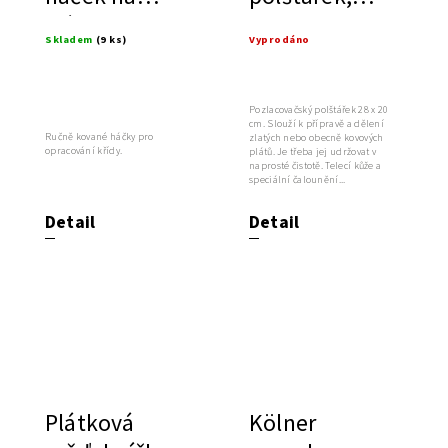
křídu
profi
Skladem
(9 ks)
Vyprodáno
Pozlacovačský polštářek 28 x 20
cm. Slouží k přípravě a dělení
Ručně kované háčky pro
zlatých nebo obecně kovových
opracování křídy.
plátů. Je třeba jej udržovat v
naprosté čistotě. Telecí kůže a
speciální čalounění...
Detail
Detail
Plátková
Kölner