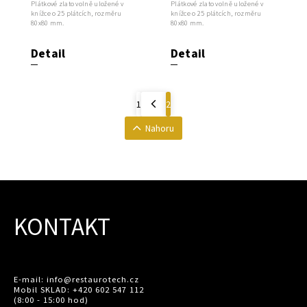
Plátkové zlato volně uložené v
Plátkové zlato volně uložené v
knížce o 25 plátcích, rozměru
knížce o 25 plátcích, rozměru
80x80 mm.
80x80 mm.
Detail
Detail
1
2
Nahoru
KONTAKT
E-mail: info@restaurotech.cz
Mobil SKLAD: +420 602 547 112
(8:00 - 15:00 hod)