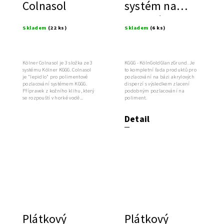
Colnasol
systém na
zlacení
Skladem
(22 ks)
Skladem
(6 ks)
Kölner Colnasol je 3 složka ze 3
KGGG - KölnGoldGlanzGrund. Je
systému Kölner KGGG. Colnasol
to kompletní řada produktů pro
je "lepidlo" pro polimentové
pozlacování na bázi akrylových
pozlacování systémem KGGG.
disperzí s výsledkem zlacení
Přípravek z kožního klihu, který
podobným pozlacování na
se rozpouští v horké vodě...
poliment.
Detail
Plátkový
Plátkový