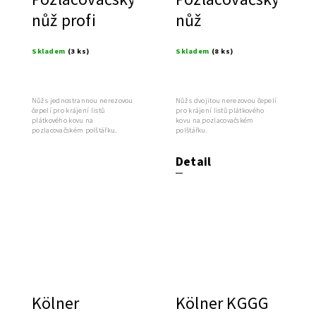
nůž profi
nůž
Skladem
(3 ks)
Skladem
(8 ks)
Nůž s jednostrannou nerezovou
Nůž s dvojitou nerezovou čepelí
čepelí pro krájení listů
pro krájení listů plátkového
plátkového kovu na
kovu na pozlacovačském
pozlacovačském polštářku.
polštářku.
Detail
Kölner
Kölner KGGG