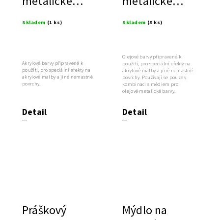
metalické
metalické
barvy
barvy
Skladem
(1 ks)
Skladem
(5 ks)
Olejové barvy připravené k
Akrylové barvy připravené k
použití, pro speciální efekty na
použití, pro speciální efekty na
akrylové malby a jiné nemastné
akrylové malby a jiné nemastné
povrchy. Používají se pouze v
povrchy.
kombinaci s médiem pro
olejové metalické barvy.
Detail
Detail
Práškový
Mýdlo na