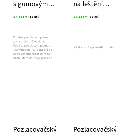
s gumovým
na leštění
hrotem
zlata
Skladem
(15 ks)
Skladem
(50 ks)
Vhodná pro zlacení písma
pomocí větrového zlata.
Používá pro zlacení písma a
Měkký hadřík pro leštění zlata.
různých detailů. Tužka má na
obou koncích různé gumové
hroty, které netrhají papír na
kterém je...
Pozlacovačský
Pozlacovačský