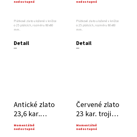
nedostupné
nedostupné
trojité, NORIS
extra silné,
NORIS
Plátkové zlato uložené v knížce
Plátkové zlato uložené v knížce
o 25 plátcích, rozměru 80x80
o 25 plátcích, rozměru 80x80
mm.
mm.
Detail
Detail
Antické zlato
Červené zlato
23,6 kar.
23 kar. trojité,
trojité, NORIS
NORIS
Momentálně
Momentálně
nedostupné
nedostupné