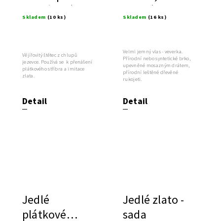
přenášení
jemný
Skladem
(10 ks)
Skladem
(16 ks)
plátků stříbra
a metálu
Velmi jemný vlas - veverka.
Vějířovitý štětec z chlupů
Přírodní nebo syntetické brko,
jezevce. Používá se k přenášení
upevněné mosazným drátem,
plátkového stříbra a imitace
přírodní leštěné dřevěné
zlata.
rukojeti.
Detail
Detail
Jedlé
Jedlé zlato -
plátkové
sada