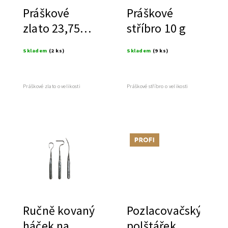
Práškové
Práškové
zlato 23,75
stříbro 10 g
carats, 10g
Skladem
(2 ks)
Skladem
(9 ks)
Práškové zlato o velikosti
Práškové stříbro o velikosti
Tip
Ručně kovaný
Pozlacovačský
háček na
polštářek,