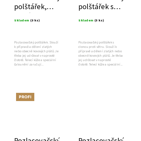
polštářek,
polštářek s
velký
clonou
Skladem
(3 ks)
Skladem
(5 ks)
Pozlacovačský polštářek. Slouží
Pozlacovačský polštářek s
k přípravě a dělení zlatých
clonou proti větru. Slouží k
nebo obecně kovových plátů. Je
přípravě a dělení zlatých nebo
třeba jej udržovat v naprosté
obecně kovových plátů. Je třeba
čistotě. Telecí kůže a speciální
jej udržovat v naprosté
čalounění zaručují...
čistotě. Telecí kůže a speciální...
Tip
Pozlacovačský
Pozlacovačský