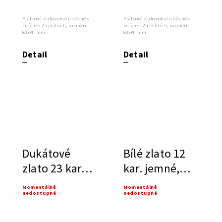
Plátkové zlato volně uložené v
Plátkové zlato volně uložené v
knížce o 25 plátcích, rozměru
knížce o 25 plátcích, rozměru
80x80 mm.
80x80 mm.
Detail
Detail
Dukátové
Bílé zlato 12
zlato 23 kar.
kar. jemné,
trojité, NORIS
NORIS
Momentálně
Momentálně
nedostupné
nedostupné