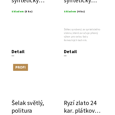
syntetický
syntetický
štětec
štětec FIT
Skladem
(5 ks)
Skladem
(4 ks)
Štětec vyrobený ze syntetického
vlákna, které zaručuje přesný
výkon pro celou řadu
řemeslných technik.
Detail
Detail
Tip
Šelak světlý,
Ryzí zlato 24
politura
kar. plátkové,