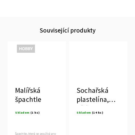
Související produkty
Výprodej
Malířská
Sochařská
špachtle
plastelína,
bílá
Skladem
(1 ks)
Skladem
(14 ks)
Špachtle, která se používá pro