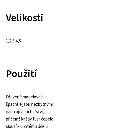
Velikosti
1,2,3,4,5
Použití
Dřevěné modelovací
špachtle jsou nezbytnými
nástroji v sochařství,
přičemž každý tvar čepele
slouží k určitému účelu.