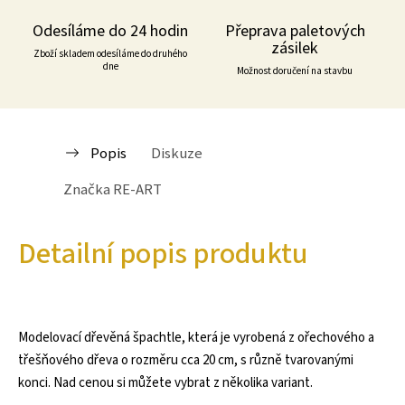
Odesíláme do 24 hodin
Přeprava paletových
zásilek
Zboží skladem odesíláme do druhého
dne
Možnost doručení na stavbu
Popis
Diskuze
Značka
RE-ART
Detailní popis produktu
Modelovací dřevěná špachtle, která je vyrobená z ořechového a
třešňového dřeva o rozměru cca 20 cm, s různě tvarovanými
konci. Nad cenou si můžete vybrat z několika variant.