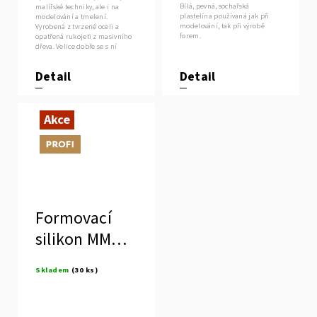
Bílá, pevná, sochařská
malířské techniky, ale i na
plastelína používaná jak při
modelování a tmelení.
modelování, tak při výrobě
Vyrobená z tvrzené oceli a
forem.
opatřená rukojeti z masivního
dřeva. Velice dobře se s ní
manipuluje.
Detail
Detail
Akce
Tip
Formovací
silikon MM
928
Skladem
(30 ks)