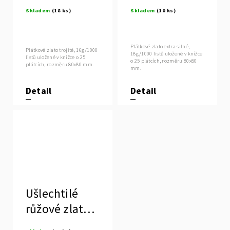
16g, MANETTI
silné 18g,
Skladem
(18 ks)
Skladem
(10 ks)
MANETTI
Plátkové zlato extra silné,
Plátkové zlato trojité, 16g/1000
18g/1000 listů uložené v knížce
listů uložené v knížce o 25
o 25 plátcích, rozměru 80x80
plátcích, rozměru 80x80 mm.
mm.
Detail
Detail
Ušlechtilé
růžové zlato
23,75 kar.,