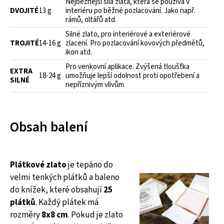
Nejběžnější síla zlata, která se používá v
DVOJITÉ
13 g
interiéru po běžné pozlacování. Jako např.
rámů, oltářů atd.
Silné zlato, pro interiérové a exteriérové
TROJITÉ
14-16 g
zlacení. Pro pozlacování kovových předmětů,
ikon atd.
Pro venkovní aplikace. Zvýšená tloušťka
EXTRA
18-24 g
umožňuje lepší odolnost proti opotřebení a
SILNÉ
nepříznivým vlivům.
Obsah balení
Plátkové zlato
je tepáno do
velmi tenkých plátků a baleno
do knížek, které obsahují
25
plátků
. Každý plátek má
rozměry
8x8 cm
. Pokud je zlato