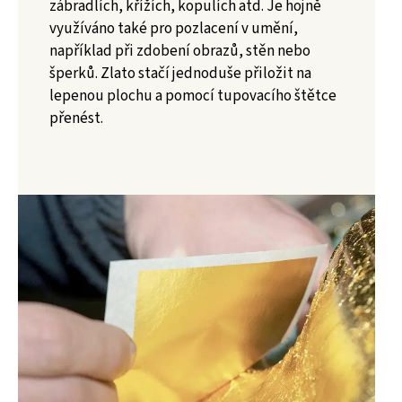
zábradlích, křížích, kopulích atd. Je hojně
využíváno také pro pozlacení v umění,
například při zdobení obrazů, stěn nebo
šperků. Zlato stačí jednoduše přiložit na
lepenou plochu a pomocí tupovacího štětce
přenést.