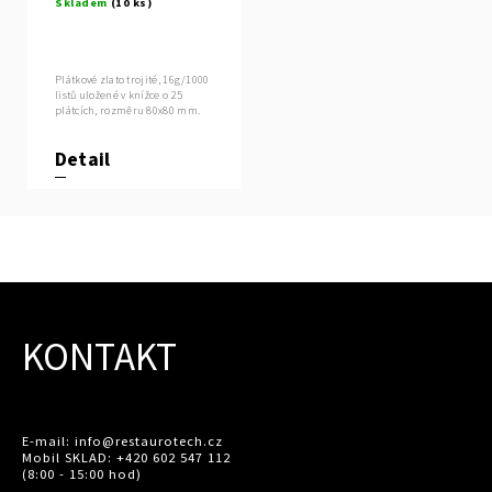
Skladem
(10 ks)
trojité 16g,
MANETTI
Plátkové zlato trojité, 16g/1000
listů uložené v knížce o 25
plátcích, rozměru 80x80 mm.
Detail
KONTAKT
E-mail: info@restaurotech.cz
Mobil SKLAD: +420 602 547 112
(8:00 - 15:00 hod)