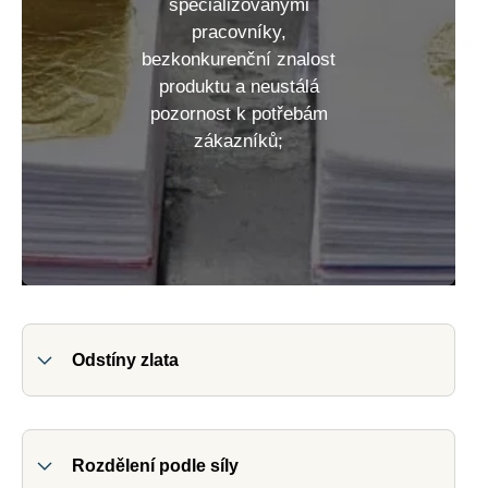
specializovanými
pracovníky,
bezkonkurenční znalost
produktu a neustálá
pozornost k potřebám
zákazníků;
Odstíny zlata
Rozdělení podle síly