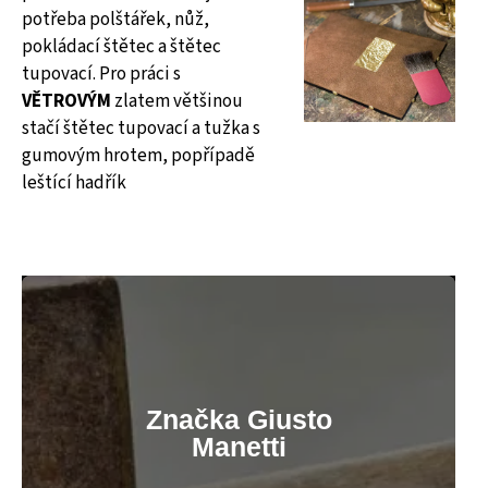
potřeba polštářek, nůž,
pokládací štětec a štětec
tupovací. Pro práci s
VĚTROVÝM
zlatem většinou
stačí štětec tupovací a tužka s
gumovým hrotem, popřípadě
leštící hadřík
Značka Giusto
Manetti