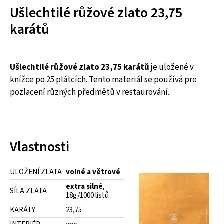
Ušlechtilé růžové zlato 23,75
karátů
Ušlechtilé růžové zlato 23,75 karátů
je uložené v
knížce po 25 plátcích. Tento materiál se používá pro
pozlacení různých předmětů v restaurování..
Vlastnosti
ULOŽENÍ ZLATA
volné a větrové
extra silné
,
SÍLA ZLATA
18g/1000 listů
KARÁTY
23,75