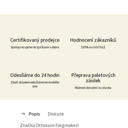
Certifikovaný prodejce
Hodnocení zákazníků
Spolupracujeme se špičkami v oboru
100% na GOOGLE
Odesíláme do 24 hodin
Přeprava paletových
zásilek
Zboží skladem odesíláme do druhého
dne
Možnost doručení na stavbu
Popis
Diskuze
Značka
Ottosson Färgmakeri