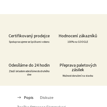
Certifikovaný prodejce
Hodnocení zákazníků
Spolupracujeme se špičkami v oboru
100% na GOOGLE
Odesíláme do 24 hodin
Přeprava paletových
zásilek
Zboží skladem odesíláme do druhého
dne
Možnost doručení na stavbu
Popis
Diskuze
Značka
Ottosson Färgmakeri