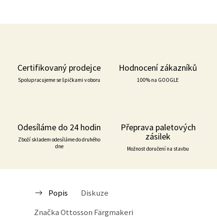
Certifikovaný prodejce
Hodnocení zákazníků
Spolupracujeme se špičkami v oboru
100% na GOOGLE
Odesíláme do 24 hodin
Přeprava paletových
zásilek
Zboží skladem odesíláme do druhého
dne
Možnost doručení na stavbu
Popis
Diskuze
Značka
Ottosson Färgmakeri