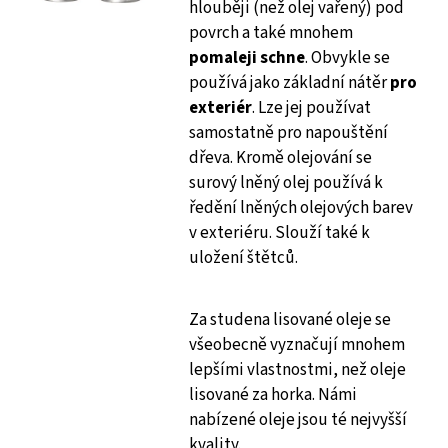
hlouběji (než olej vařený) pod
povrch a také mnohem
pomaleji schne
. Obvykle se
používá jako základní nátěr
pro
exteriér
. Lze jej používat
samostatně pro napouštění
dřeva. Kromě olejování se
surový lněný olej používá k
ředění lněných olejových barev
v exteriéru. Slouží také k
uložení štětců.
Za studena lisované oleje se
všeobecně vyznačují mnohem
lepšími vlastnostmi, než oleje
lisované za horka. Námi
nabízené oleje jsou té nejvyšší
kvality.