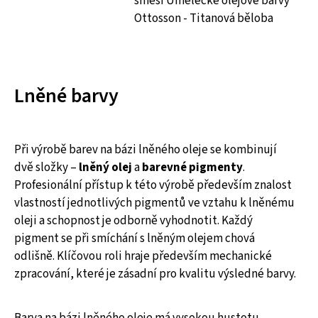
směsí Umělecké olejové barvy
Ottosson - Titanová běloba
Lněné barvy
Při výrobě barev na bázi lněného oleje se kombinují
dvě složky –
lněný olej
a
barevné pigmenty
.
Profesionální přístup k této výrobě především znalost
vlastností jednotlivých pigmentů ve vztahu k lněnému
oleji a schopnost je odborně vyhodnotit. Každý
pigment se při smíchání s lněným olejem chová
odlišně. Klíčovou roli hraje především mechanické
zpracování, které je zásadní pro kvalitu výsledné barvy.
Barva na bázi lněného oleje má vysokou hustotu.