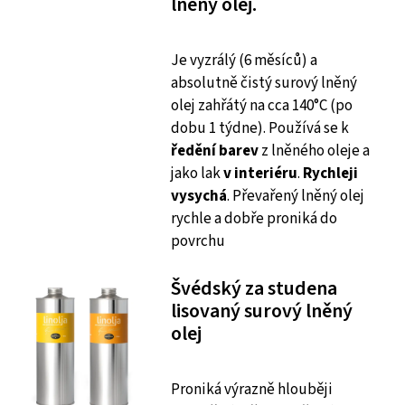
lněný olej.
Je vyzrálý (6 měsíců) a
absolutně čistý surový lněný
olej zahřátý na cca 140°C (po
dobu 1 týdne). Používá se k
ředění barev
z lněného oleje a
jako lak
v interiéru
.
Rychleji
vysychá
. Převařený lněný olej
rychle a dobře proniká do
povrchu
Švédský za studena
lisovaný surový lněný
olej
Proniká výrazně hlouběji