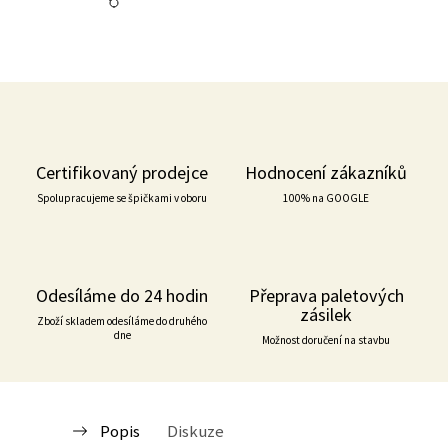
Certifikovaný prodejce
Hodnocení zákazníků
Spolupracujeme se špičkami v oboru
100% na GOOGLE
Odesíláme do 24 hodin
Přeprava paletových
zásilek
Zboží skladem odesíláme do druhého
dne
Možnost doručení na stavbu
Popis
Diskuze