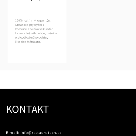
100% rostlinný terpentýn.
Obsahuje pryskyřici z
borovice. Používá se k ředění
barev z lněného oleje, lněného
oleje, dřevěného dehtu,
čisticích štětců atd.
KONTAKT
E-mail: info@restaurotech.cz