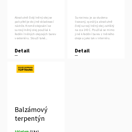
surový lněný
převařený
olej
lněný olej
Absolutně čistý lněný olej se
Surovinou je za studena
pak přelije do jiné skladovací
lisovaný, vyzrálý a absolutně
nádrže. Kromě olejování se
čistý surový lněný olej zahřátý
surový lněný olej používá k
na cca 140 C. Používá se mimo
ředění lněných olejových barev
jiné k ředění barev z lněného
v exteriéru. Slouží také...
oleje a jako lak v interiéru.
Detail
Detail
Novinka
Balzámový
terpentýn
Skladem
(2 ks)