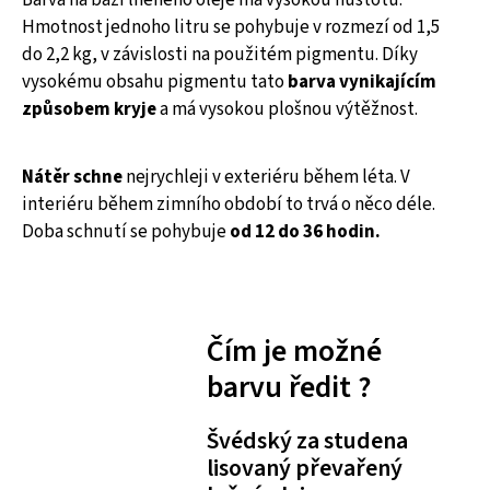
Hmotnost jednoho litru se pohybuje v rozmezí od 1,5
do 2,2 kg, v závislosti na použitém pigmentu. Díky
vysokému obsahu pigmentu tato
barva vynikajícím
způsobem kryje
a má vysokou plošnou výtěžnost.
Nátěr schne
nejrychleji v exteriéru během léta. V
interiéru během zimního období to trvá o něco déle.
Doba schnutí se pohybuje
od 12 do 36 hodin.
Čím je možné
barvu ředit ?
Švédský za studena
lisovaný převařený