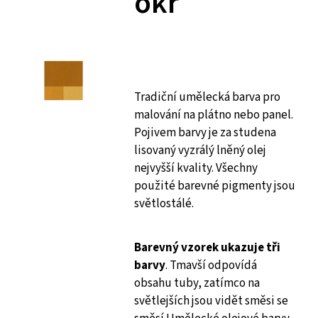
okr
Tradiční umělecká barva pro
malování na plátno nebo panel.
Pojivem barvy je za studena
lisovaný vyzrálý lněný olej
nejvyšší kvality. Všechny
použité barevné pigmenty jsou
světlostálé.
Barevný vzorek ukazuje tři
barvy
. Tmavší odpovídá
obsahu tuby, zatímco na
světlejších jsou vidět směsi se