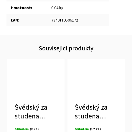
Hmotnost
:
0.04 kg
EAN
:
7340119506172
Související produkty
Švédský za
Švédský za
studena
studena
lisovaný
lisovaný
Skladem
(2 ks)
Skladem
(17 ks)