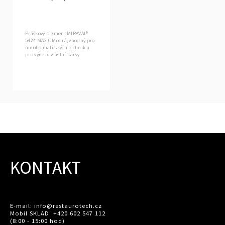
Práškový pigment MIRAVAL®
5424 MAGIC Modrá, vhodný pro
mnoho malířských technik a
pro výrobu vlastní barvy.
KONTAKT
E-mail: info@restaurotech.cz
Mobil SKLAD: +420 602 547 112
(8:00 - 15:00 hod)