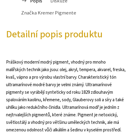
Popis
Diskuze
Značka
Kremer Pigmente
Detailní popis produktu
Práškový moderní modrý pigment, vhodný pro mnoho
malířských technik jako jsou: olej, akryl, tempera, akvarel, freska,
kvaš, vápno a pro výrobu vlastní barvy. Charakteristický tón
ultramarínové modré barvy je velmi známý. Ultramarínové
pigmenty se vyrábějí synteticky od roku 1829 zdlouhavým
spalováním kaolinu, křemene, sody, Glauberovy soli a síry a také
uhlíku jako redukčního činidla. Ultramarínová modř je jedním z
nejtrvalejších pigmentů, které známe. Pigment je netoxický,
světlostálý a vhodný pro většinu uměleckých technik, ale má
omezenou odolnost vůči alkáliím a šedinu v kyselém prostředí.