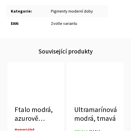
Kategorie
:
Pigmenty moderní doby
EAN
:
Zvolte variantu
Související produkty
Ftalo modrá,
Ultramarínová
azurově
modrá, tmavá
modrá
Momentálně