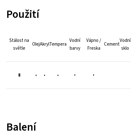
Použití
Stálost na
Vodní
Vápno /
Vodní
Olej
Akryl
Tempera
Cement
světle
barvy
Freska
sklo
•
•
8
•
•
•
Balení