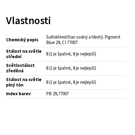
Vlastnosti
Sulfokřemičitan sodný a hlinitý. Pigment
Chemický popis
Blue 29, CI 77007
Stálost na světle
8 (1 je špatné, 8 je nejlepší)
střední
Světlostálost
8 (1 je špatné, 8 je nejlepší)
zředěná
Stálost na světle
8 (1 je špatné, 8 je nejlepší)
plný tón
Index barev
PB 29,77007