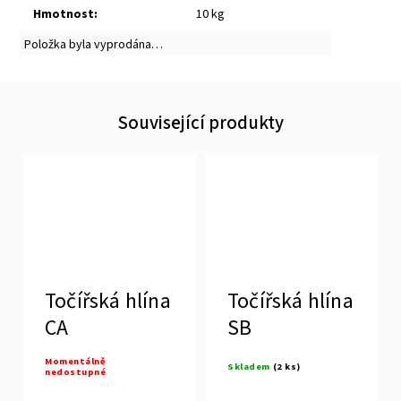
Hmotnost
:
10 kg
Položka byla vyprodána…
Související produkty
Točířská hlína
Točířská hlína
CA
SB
Momentálně
Skladem
(2 ks)
nedostupné