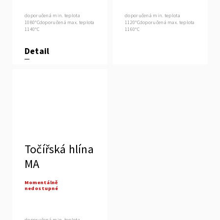
doporučená min. teplota
doporučená min. teplota
1080°Cdoporučená max. teplota
1120°Cdoporučená max. teplota
1140°C
1160°C
Detail
Točířská hlína
MA
Momentálně
nedostupné
doporučená min. teplota