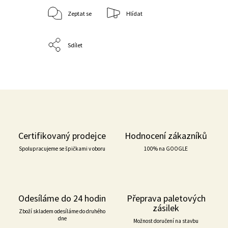
Zeptat se
Hlídat
Sdílet
Certifikovaný prodejce
Hodnocení zákazníků
Spolupracujeme se špičkami v oboru
100% na GOOGLE
Odesíláme do 24 hodin
Přeprava paletových
zásilek
Zboží skladem odesíláme do druhého
dne
Možnost doručení na stavbu