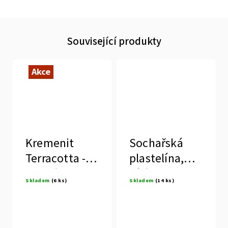
Související produkty
Akce
Kremenit
Sochařská
Terracotta -
plastelína,
umělá
bílá
Skladem
(6 ks)
Skladem
(14 ks)
terakota