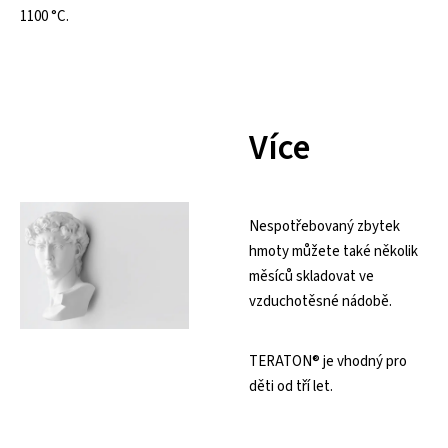
1100 °C.
Více
Nespotřebovaný zbytek
hmoty můžete také několik
měsíců skladovat ve
vzduchotěsné nádobě.
TERATON® je vhodný pro
děti od tří let.