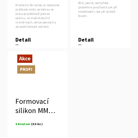
Bílá, pevná, sochařská
Kremenit Terracota je netoxická
plastelína používaná jak při
prášková směs, se kterou se
modelování, tak při výrobě
pracuje podobně jako se
forem.
sádrou. Je možné docílit
rozměrných, velice pevných a
zároveň lehkých odlitků.
Detail
Detail
Akce
Tip
Formovací
silikon MM
928
Skladem
(30 ks)