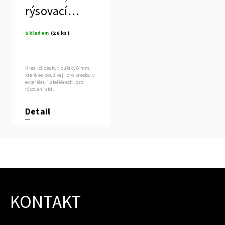
rýsovací
deska
Skladem
(26 ks)
Kreslící desky tloušťky 8 mm,
které se používají pro kresbu v
exteriéru i ateliérech, pro
rýsování atd.
Detail
KONTAKT