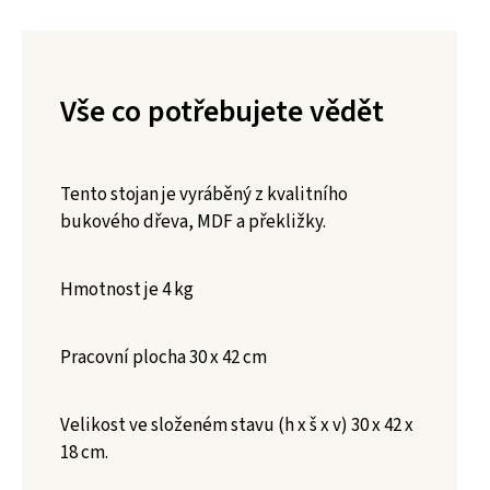
Vše co potřebujete vědět
Tento stojan je vyráběný z kvalitního
bukového dřeva, MDF a překližky.
Hmotnost je 4 kg
Pracovní plocha 30 x 42 cm
Velikost ve složeném stavu (h x š x v) 30 x 42 x
18 cm.