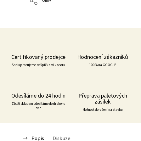
Sdílet
Certifikovaný prodejce
Hodnocení zákazníků
Spolupracujeme se špičkami v oboru
100% na GOOGLE
Odesíláme do 24 hodin
Přeprava paletových
zásilek
Zboží skladem odesíláme do druhého
dne
Možnost doručení na stavbu
Popis
Diskuze