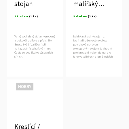
stojan
malířský
stojan
Skladem
(1 ks)
Skladem
(2 ks)
Velký sochařský stojan vyrobený
Lehký a skladný stojan z
z bukového dřeva a překližky.
kvalitního bukového dřeva,
Snese i větší zatížení při
povrchově upraven
nahazování sochařské hlíny.
ekologickým olejem je vhodný
Často se používá ve výstavních
pro kreslení nejen doma, ale
síních.
také v ateliérech a uměleckých
školách.
Výprodej
Kreslící /