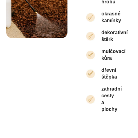
hrobů
okrasné
kamínky
dekorativní
štěrk
mulčovací
kůra
dřevní
štěpka
zahradní
cesty
a
plochy