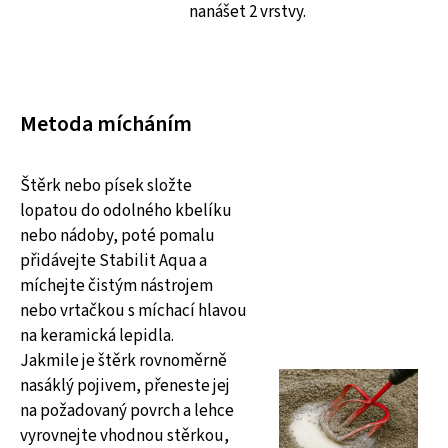
nanášet 2 vrstvy.
Metoda mícháním
Štěrk nebo písek složte
lopatou do odolného kbelíku
nebo nádoby, poté pomalu
přidávejte Stabilit Aqua a
míchejte čistým nástrojem
nebo vrtačkou s míchací hlavou
na keramická lepidla.
Jakmile je štěrk rovnoměrně
nasáklý pojivem, přeneste jej
na požadovaný povrch a lehce
vyrovnejte vhodnou stěrkou,