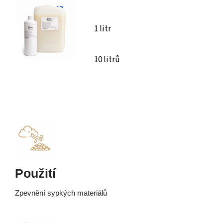
1 litr
10 litrů
Použití
Zpevnění sypkých materiálů