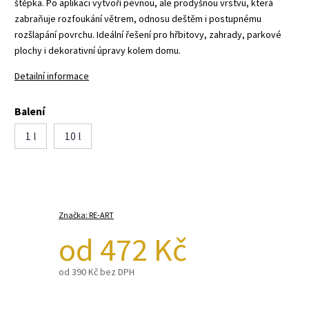
štěpka. Po aplikaci vytvoří pevnou, ale prodyšnou vrstvu, která
zabraňuje rozfoukání větrem, odnosu deštěm i postupnému
rozšlapání povrchu. Ideální řešení pro hřbitovy, zahrady, parkové
plochy i dekorativní úpravy kolem domu.
Detailní informace
Balení
1 l
10 l
Značka:
RE-ART
od
472 Kč
od
390 Kč
bez DPH