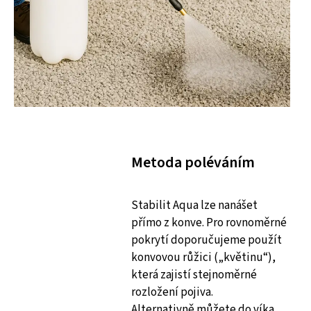
Metoda poléváním
Stabilit Aqua lze nanášet
přímo z konve. Pro rovnoměrné
pokrytí doporučujeme použít
konvovou růžici („květinu“),
která zajistí stejnoměrné
rozložení pojiva.
Alternativně můžete do víka