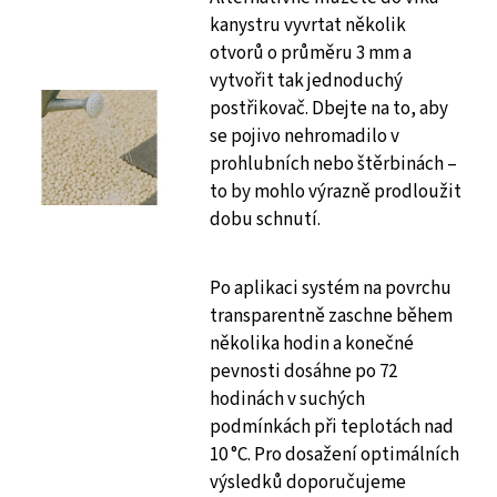
kanystru vyvrtat několik
otvorů o průměru 3 mm a
vytvořit tak jednoduchý
postřikovač. Dbejte na to, aby
se pojivo nehromadilo v
prohlubních nebo štěrbinách –
to by mohlo výrazně prodloužit
dobu schnutí.
Po aplikaci systém na povrchu
transparentně zaschne během
několika hodin a konečné
pevnosti dosáhne po 72
hodinách v suchých
podmínkách při teplotách nad
10 °C. Pro dosažení optimálních
výsledků doporučujeme