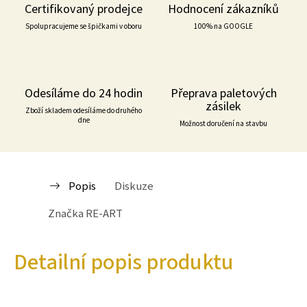
Certifikovaný prodejce
Hodnocení zákazníků
Spolupracujeme se špičkami v oboru
100% na GOOGLE
Odesíláme do 24 hodin
Přeprava paletových
zásilek
Zboží skladem odesíláme do druhého
dne
Možnost doručení na stavbu
Popis
Diskuze
Značka
RE-ART
Detailní popis produktu