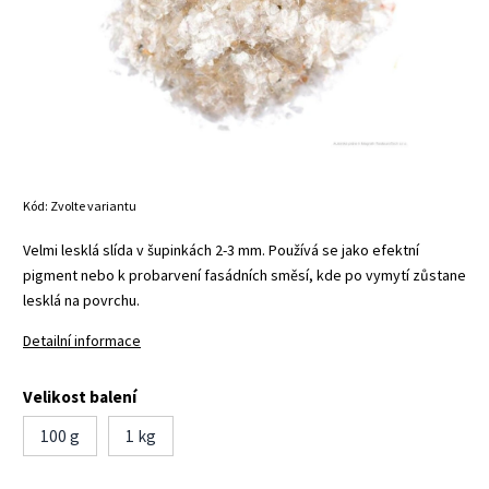
Kód:
Zvolte variantu
Velmi lesklá slída v šupinkách 2-3 mm. Používá se jako efektní
pigment nebo k probarvení fasádních směsí, kde po vymytí zůstane
lesklá na povrchu.
Detailní informace
Velikost balení
100 g
1 kg