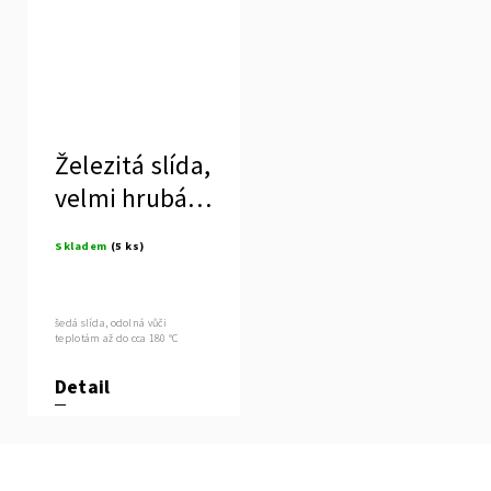
Železitá slída,
velmi hrubá,
600 - 1000 μ
Skladem
(5 ks)
šedá slída, odolná vůči
teplotám až do cca 180 °C
Detail