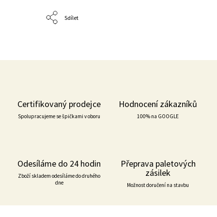
Sdílet
Certifikovaný prodejce
Hodnocení zákazníků
Spolupracujeme se špičkami v oboru
100% na GOOGLE
Odesíláme do 24 hodin
Přeprava paletových
zásilek
Zboží skladem odesíláme do druhého
dne
Možnost doručení na stavbu