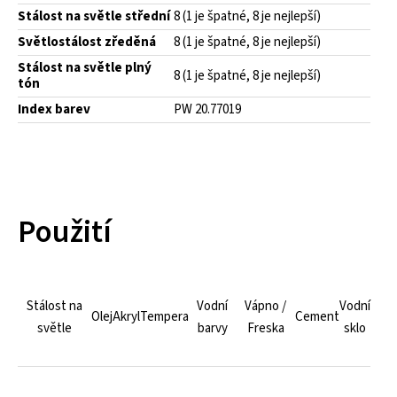
Stálost na světle střední
8 (1 je špatné, 8 je nejlepší)
Světlostálost zředěná
8 (1 je špatné, 8 je nejlepší)
Stálost na světle plný
8 (1 je špatné, 8 je nejlepší)
tón
Index barev
PW 20.77019
Použití
Stálost na
Vodní
Vápno /
Vodní
Olej
Akryl
Tempera
Cement
světle
barvy
Freska
sklo