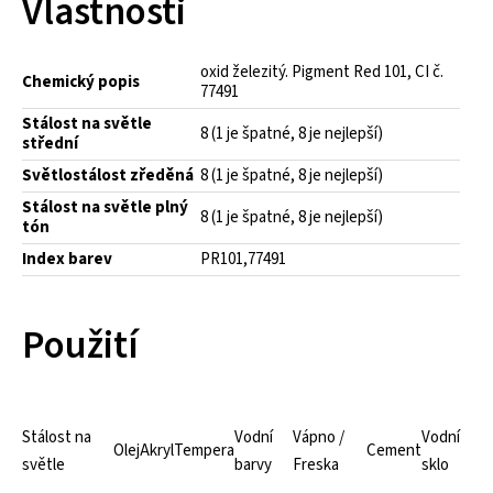
Vlastnosti
oxid železitý. Pigment Red 101, CI č.
Chemický popis
77491
Stálost na světle
8 (1 je špatné, 8 je nejlepší)
střední
Světlostálost zředěná
8 (1 je špatné, 8 je nejlepší)
Stálost na světle plný
8 (1 je špatné, 8 je nejlepší)
tón
Index barev
PR101,77491
Použití
Stálost na
Vodní
Vápno /
Vodní
Olej
Akryl
Tempera
Cement
světle
barvy
Freska
sklo