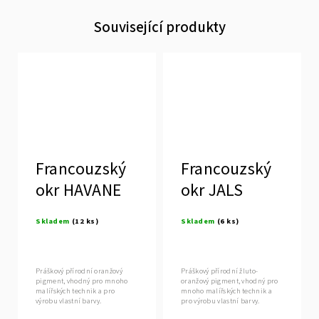
Související produkty
Francouzský
Francouzský
okr HAVANE
okr JALS
Skladem
(12 ks)
Skladem
(6 ks)
Práškový přírodní oranžový
Práškový přírodní žluto-
pigment, vhodný pro mnoho
oranžový pigment, vhodný pro
malířských technik a pro
mnoho malířských technik a
výrobu vlastní barvy.
pro výrobu vlastní barvy.