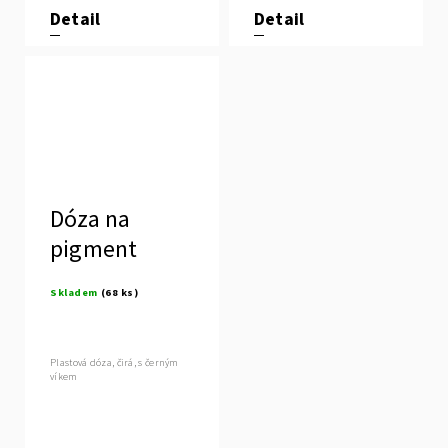
Detail
Detail
Dóza na
pigment
Skladem
(68 ks)
Plastová dóza, čirá, s černým
víkem