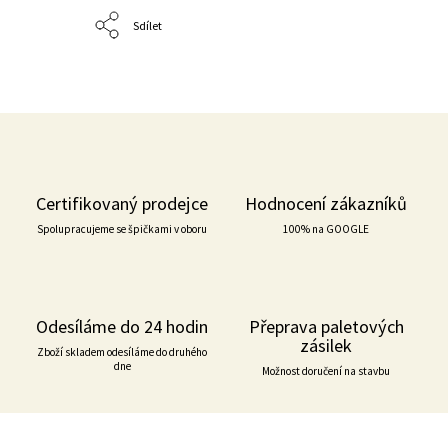
Sdílet
Certifikovaný prodejce
Hodnocení zákazníků
Spolupracujeme se špičkami v oboru
100% na GOOGLE
Odesíláme do 24 hodin
Přeprava paletových
zásilek
Zboží skladem odesíláme do druhého
dne
Možnost doručení na stavbu