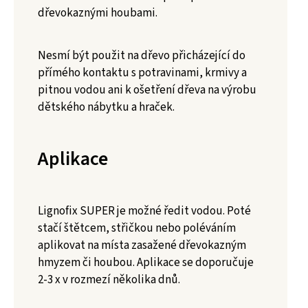
dřevokaznými houbami.
Nesmí být použit na dřevo přicházející do
přímého kontaktu s potravinami, krmivy a
pitnou vodou ani k ošetření dřeva na výrobu
dětského nábytku a hraček.
Aplikace
Lignofix SUPER je možné ředit vodou. Poté
stačí štětcem, střičkou nebo poléváním
aplikovat na místa zasažené dřevokazným
hmyzem či houbou. Aplikace se doporučuje
2-3 x v rozmezí několika dnů.