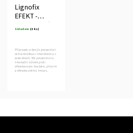
Lignofix
EFEKT -
preventivní
Skladem
(3 ks)
ochrana
dřeva
Přípravek určený k preventivní
ochraně dřeva v interiérech a v
exteriérech. Má preventivní a
likvidační účinek proti
dřevokazným houbám, plísním
a dřevokaznému hmyzu.
Použití je...