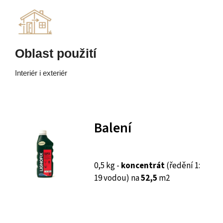
Oblast použití
Interiér i exteriér
Balení
0,5 kg -
koncentrát
(ředění 1:
19 vodou) na
52,5
m2