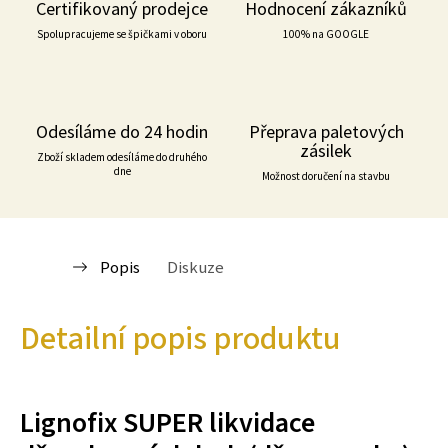
Certifikovaný prodejce
Hodnocení zákazníků
Spolupracujeme se špičkami v oboru
100% na GOOGLE
Odesíláme do 24 hodin
Přeprava paletových
zásilek
Zboží skladem odesíláme do druhého
dne
Možnost doručení na stavbu
Popis
Diskuze
Detailní popis produktu
Lignofix SUPER likvidace