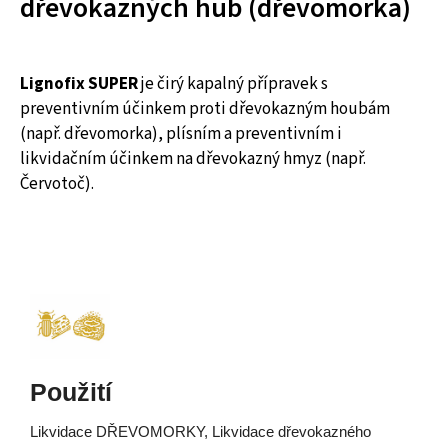
dřevokazných hub (dřevomorka)
Lignofix SUPER
je čirý kapalný přípravek s
preventivním účinkem proti dřevokazným houbám
(např. dřevomorka), plísním a preventivním i
likvidačním účinkem na dřevokazný hmyz (např.
Červotoč).
Použití
Likvidace DŘEVOMORKY, Likvidace dřevokazného