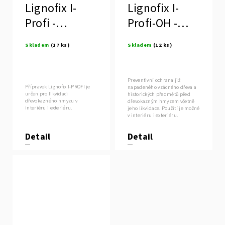
Lignofix I-
Lignofix I-
Profi -
Profi-OH -
likvidace
ochrana již
Skladem
(17 ks)
Skladem
(12 ks)
dřevokazného
napadeného
hmyzu
dřeva
Preventivní ochrana již
Přípravek Lignofix I-PROFI je
napadeného vzácného dřeva a
určen pro likvidaci
historických předmětů před
dřevokazného hmyzu v
dřevokazným hmyzem včetně
interiéru i exteriéru.
jeho likvidace. Použití je možné
v interiéru i exteriéru.
Detail
Detail