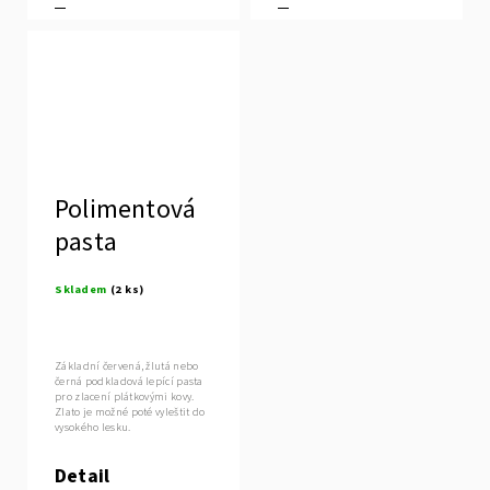
Polimentová
pasta
Skladem
(2 ks)
Základní červená, žlutá nebo
černá podkladová lepící pasta
pro zlacení plátkovými kovy.
Zlato je možné poté vyleštit do
vysokého lesku.
Detail