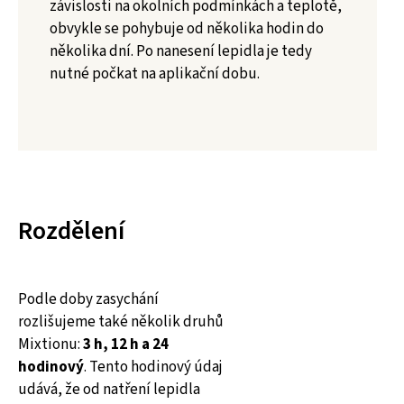
závislosti na okolních podmínkách a teplotě,
obvykle se pohybuje od několika hodin do
několika dní. Po nanesení lepidla je tedy
nutné počkat na aplikační dobu.
Rozdělení
Podle doby zasychání
rozlišujeme také několik druhů
Mixtionu:
3 h, 12 h a 24
hodinový
. Tento hodinový údaj
udává, že od natření lepidla