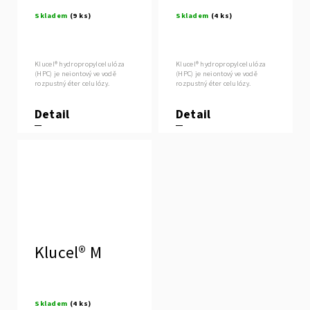
Skladem
(9 ks)
Skladem
(4 ks)
Klucel® hydropropylcelulóza
Klucel® hydropropylcelulóza
(HPC) je neiontový ve vodě
(HPC) je neiontový ve vodě
rozpustný éter celulózy.
rozpustný éter celulózy.
Detail
Detail
Klucel® M
Skladem
(4 ks)