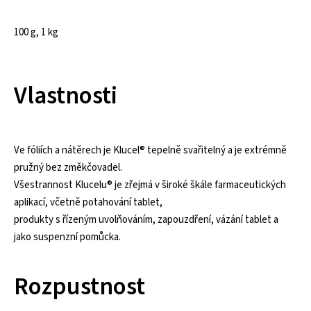
100 g, 1 kg
Vlastnosti
Ve fóliích a nátěrech je Klucel® tepelně svařitelný a je extrémně
pružný bez změkčovadel.
Všestrannost Klucelu® je zřejmá v široké škále farmaceutických
aplikací, včetně potahování tablet,
produkty s řízeným uvolňováním, zapouzdření, vázání tablet a
jako suspenzní pomůcka.
Rozpustnost