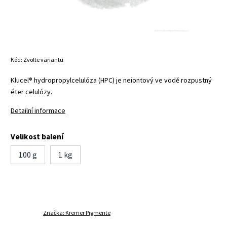
Kód:
Zvolte variantu
Klucel® hydropropylcelulóza (HPC) je neiontový ve vodě rozpustný
éter celulózy.
Detailní informace
Velikost balení
100 g
1 kg
Značka:
Kremer Pigmente