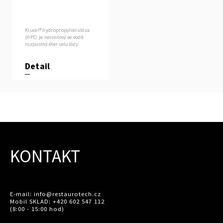
Klucel® hydropropylcelulóza
(HPC) je neiontový ve vodě
rozpustný éter celulózy.
Detail
KONTAKT
E-mail: info@restaurotech.cz
Mobil SKLAD: +420 602 547 112
(8:00 - 15:00 hod)