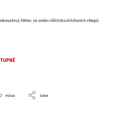
ý inkoustový štětec ze směsi vlčích/kozích/koních chlupů.
STUPNÉ
Hlídat
Sdílet