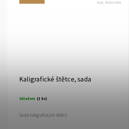
Kód:
85003400
Kaligrafické štětce, sada
Skladem
(1 ks)
Sada kaligrafických štětců