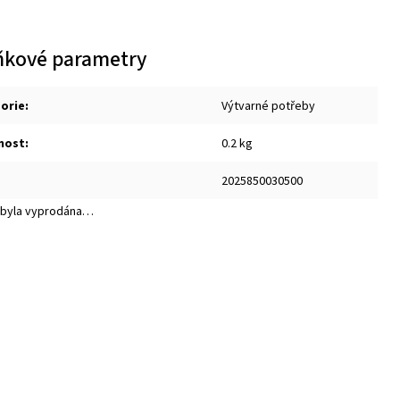
ňkové parametry
orie
:
Výtvarné potřeby
nost
:
0.2 kg
2025850030500
 byla vyprodána…