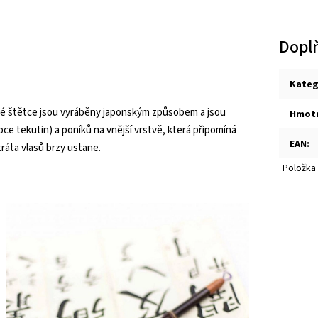
Dopl
Kateg
tové štětce jsou vyráběny japonským způsobem a jsou
Hmot
ce tekutin) a poníků na vnější vrstvě, která připomíná
EAN
:
tráta vlasů brzy ustane.
Položka