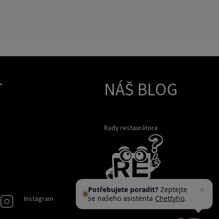
T
NÁŠ BLOG
Rady restaurátora
Potřebujete poradit?
Zeptejte
se našeho asistenta
Chettyho
.
Instagram
Instagram