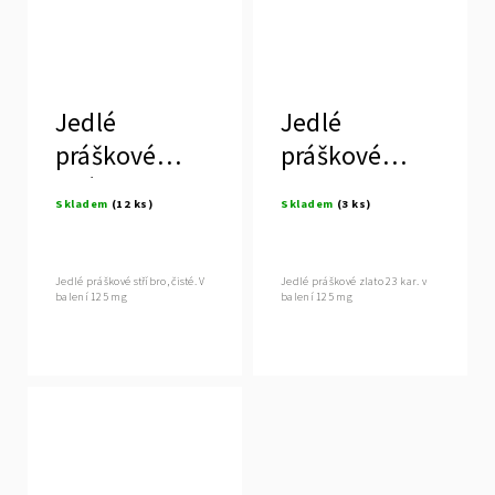
Jedlé
Jedlé
práškové
práškové
stříbro.,
zlato 23 kar.,
Skladem
(12 ks)
Skladem
(3 ks)
MANETTI
MANETTI
Jedlé práškové stříbro, čisté. V
Jedlé práškové zlato 23 kar. v
balení 125 mg
balení 125 mg