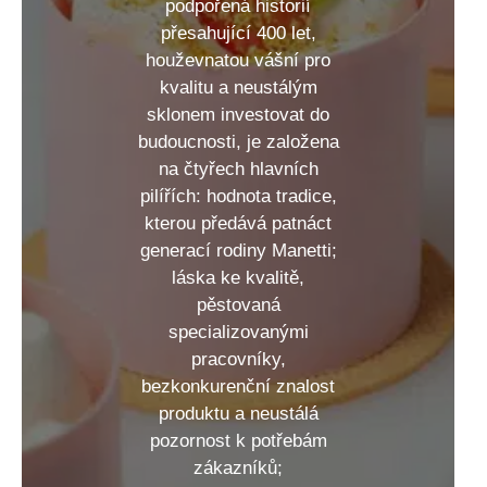
podpořená historií
přesahující 400 let,
houževnatou vášní pro
kvalitu a neustálým
sklonem investovat do
budoucnosti, je založena
na čtyřech hlavních
pilířích: hodnota tradice,
kterou předává patnáct
generací rodiny Manetti;
láska ke kvalitě,
pěstovaná
specializovanými
pracovníky,
bezkonkurenční znalost
produktu a neustálá
pozornost k potřebám
zákazníků;