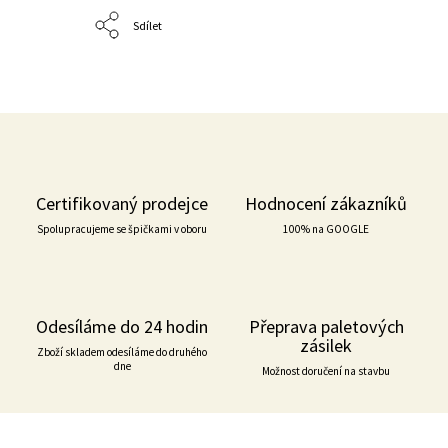
Sdílet
Certifikovaný prodejce
Hodnocení zákazníků
Spolupracujeme se špičkami v oboru
100% na GOOGLE
Odesíláme do 24 hodin
Přeprava paletových
zásilek
Zboží skladem odesíláme do druhého
dne
Možnost doručení na stavbu