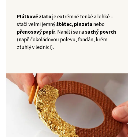
Plátkové zlato
je extrémně tenké a lehké –
stačí velmi jemný
štětec
,
pinzeta
nebo
přenosový papír
. Nanáší se na
suchý povrch
(např. čokoládovou polevu, fondán, krém
ztuhlý v lednici).