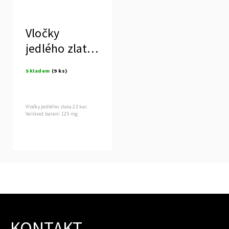
Vločky
jedlého zlata
23 kar.,
Skladem
(9 ks)
MANETTI
Vločky jedlého zlata 23 kar.
Velikost balení 125 mg
KONTAKT