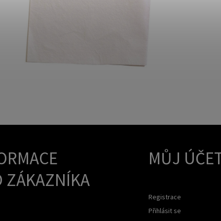
ORMACE
MŮJ ÚČE
 ZÁKAZNÍKA
Registrace
Přihlásit se