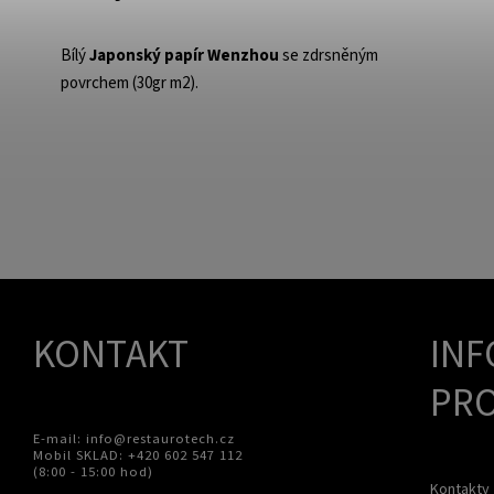
Bílý
Japonský papír Wenzhou
se zdrsněným
povrchem (30gr m2).
KONTAKT
INF
PRO
E-mail: info@restaurotech.cz
Mobil SKLAD: +420 602 547 112
(8:00 - 15:00 hod)
Kontakty