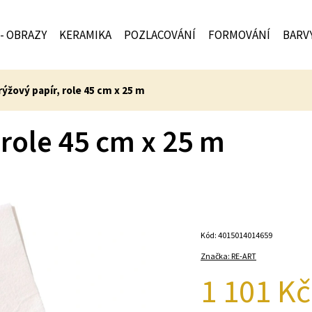
 - OBRAZY
KERAMIKA
POZLACOVÁNÍ
FORMOVÁNÍ
BARV
ýžový papír, role 45 cm x 25 m
 role 45 cm x 25 m
Kód:
4015014014659
Značka:
RE-ART
1 101 Kč