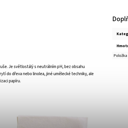
Dopl
Kateg
Hmot
Položka
oruše. Je světlostálý s neutrálním pH, bez obsahu
rytí do dřeva nebo linolea, jiné umělecké techniky, ale
izaci papíru.