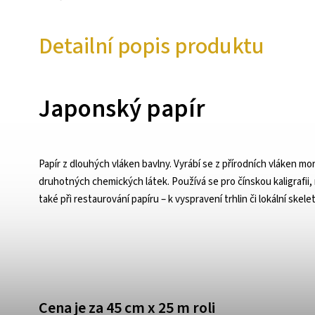
Detailní popis produktu
Japonský papír
Papír z dlouhých vláken bavlny. Vyrábí se z přírodních vláken m
druhotných chemických látek. Používá se pro čínskou kaligrafii, 
také při restaurování papíru – k vyspravení trhlin či lokální skelet
Cena je za 45 cm x 25 m roli