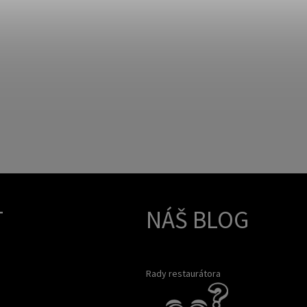
T
NÁŠ BLOG
Rady restaurátora