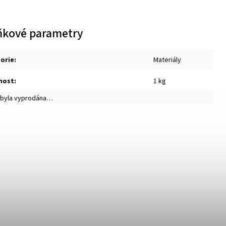
ňkové parametry
orie
:
Materiály
nost
:
1 kg
 byla vyprodána…