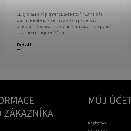
Žlutý práškový pigment Bayferrox® 420 na bázi
oxidu železitého s velmi vysokou pevností v
tónování. Dodává se ve formě prášku a lze jej použít
k zabarvení nejrůznějších...
Detail
ORMACE
MŮJ ÚČE
 ZÁKAZNÍKA
Registrace