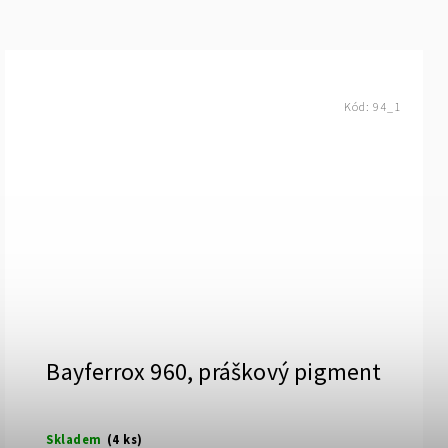
Kód:
94_1
Bayferrox 960, práškový pigment
Skladem
(4 ks)