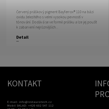
Červený práškový pigment Bayferrox® 110 na bázi
oxidu železitého s velmi vysokou pevností v
tónování. Dodává se ve formě prášku a lze jej použít
k zabarvení nejrůznějších...
Detail
KONTAKT
INF
PRO
E-mail: info@restaurotech.cz
Mobil SKLAD: +420 602 547 112