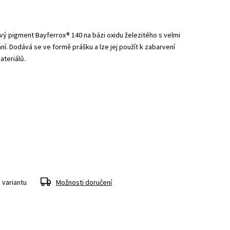
ý pigment Bayferrox® 140 na bázi oxidu železitého s velmi
í. Dodává se ve formě prášku a lze jej použít k zabarvení
ateriálů.
 variantu
Možnosti doručení