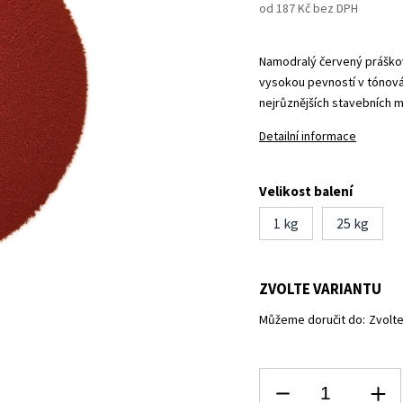
od
187 Kč
bez DPH
Namodralý červený práškov
vysokou pevností v tónován
nejrůznějších stavebních m
Detailní informace
Velikost balení
1 kg
25 kg
ZVOLTE VARIANTU
Můžeme doručit do:
Zvolte