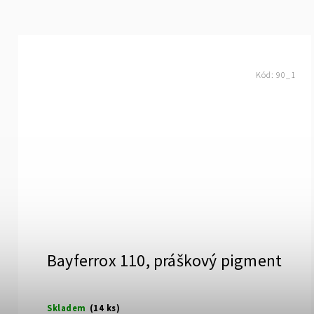
Kód:
90_1
Bayferrox 110, práškový pigment
Skladem
(14 ks)