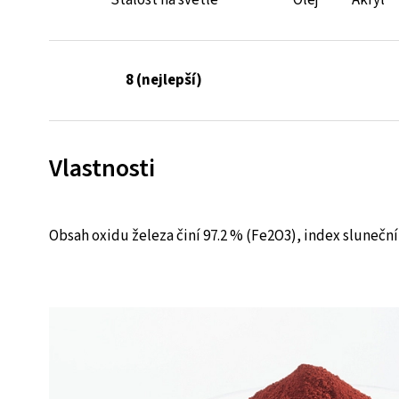
Stálost na světle
Olej
Akryl
8 (nejlepší)
Vlastnosti
Obsah oxidu železa činí 97.2 % (Fe2O3), index sluneční 