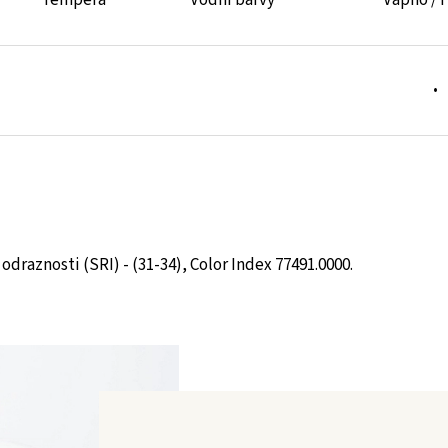
Tempera
Vodní barvy
Vápno / 
•
odraznosti (SRI) - (31-34), Color Index 77491.0000.