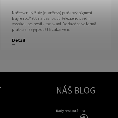
Načervenalý žlutý (oranžový) práškový pigment
Bayferrox® 960 na bázi oxidu železitého s velmi
vysokou pevností v tónování. Dodává se ve formě
prášku a lze jej použít k zabarvení...
Detail
T
NÁŠ BLOG
Rady restaurátora