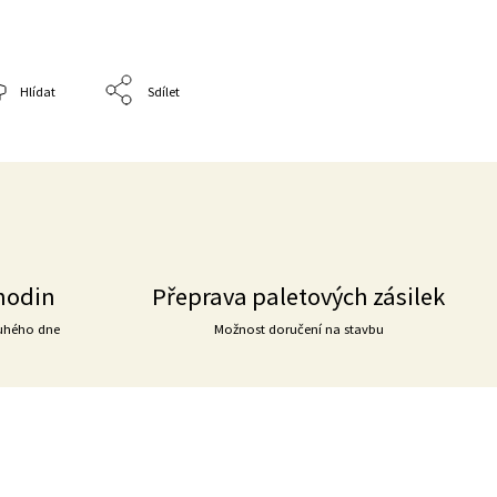
Hlídat
Sdílet
hodin
Přeprava paletových zásilek
uhého dne
Možnost doručení na stavbu