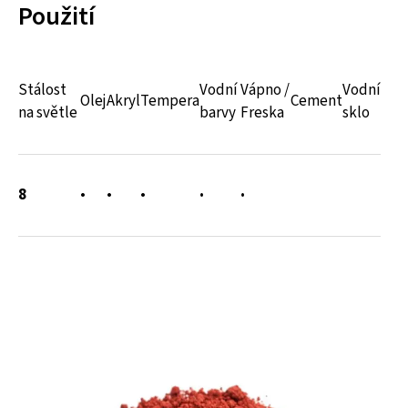
Použití
Stálost
Vodní
Vápno /
Vodní
Olej
Akryl
Tempera
Cement
na světle
barvy
Freska
sklo
8
•
•
•
•
•