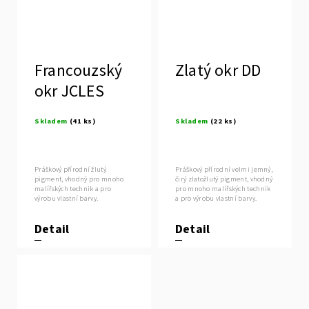
Francouzský
Zlatý okr DD
okr JCLES
Skladem
(41 ks)
Skladem
(22 ks)
Práškový přírodní žlutý
Práškový přírodní velmi jemný,
pigment, vhodný pro mnoho
čirý zlatožlutý pigment, vhodný
malířských technik a pro
pro mnoho malířských technik
výrobu vlastní barvy.
a pro výrobu vlastní barvy.
Detail
Detail