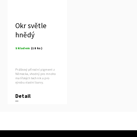
Okr světle
hnědý
Skladem
(18 ks)
Práškový přírodní pigment z
Německa, vhodný pro mnoho
malířských technik a pro
výrobu vlastní barvy.
Detail