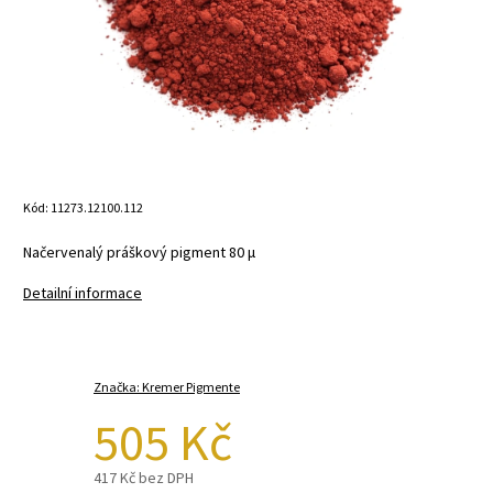
Kód:
11273.12100.112
Načervenalý práškový pigment
80 μ
Detailní informace
Značka:
Kremer Pigmente
505 Kč
417 Kč bez DPH