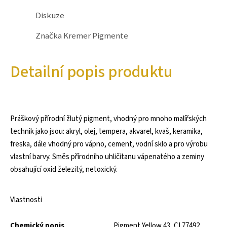
Diskuze
Značka
Kremer Pigmente
Detailní popis produktu
Práškový přírodní žlutý pigment, vhodný pro mnoho malířských
technik jako jsou: akryl, olej, tempera, akvarel, kvaš, keramika,
freska, dále vhodný pro vápno, cement, vodní sklo a pro výrobu
vlastní barvy. Směs přírodního uhličitanu vápenatého a zeminy
obsahující oxid železitý, netoxický.
Vlastnosti
Chemický popis
Pigment Yellow 43, CI 77492