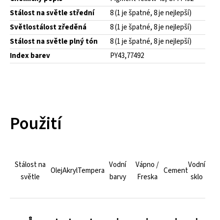
Stálost na světle střední
8 (1 je špatné, 8 je nejlepší)
Světlostálost zředěná
8 (1 je špatné, 8 je nejlepší)
Stálost na světle plný tón
8 (1 je špatné, 8 je nejlepší)
Index barev
PY43,77492
Použití
Stálost na
Vodní
Vápno /
Vodní
Olej
Akryl
Tempera
Cement
světle
barvy
Freska
sklo
•
•
•
•
8
•
•
•