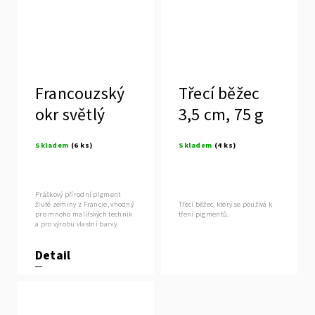
Francouzský
Třecí běžec
okr světlý
3,5 cm, 75 g
Skladem
(6 ks)
Skladem
(4 ks)
Práškový přírodní pigment
žluté zeminy z Francie, vhodný
Třecí běžec, který se používá k
pro mnoho malířských technik
tření pigmentů.
a pro výrobu vlastní barvy.
Detail