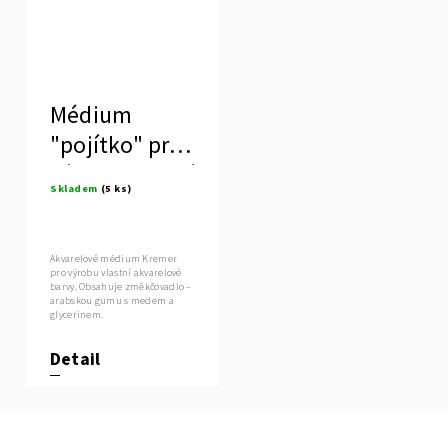
Médium
"pojítko" pro
výrobu vlastní
Skladem
(5 ks)
akvarelové
barvy
Akvarelové médium Kremer
pro výrobu vlastní akvarelové
barvy. Obsahuje změkčovadlo –
arabskou gumu s medem a
glycerinem.
Detail